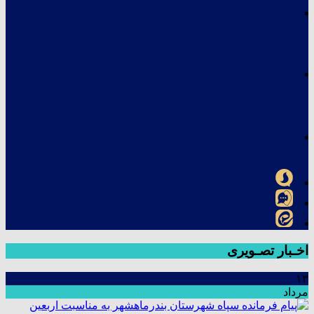
اخـبار تصـویری
۱۳
مرداد