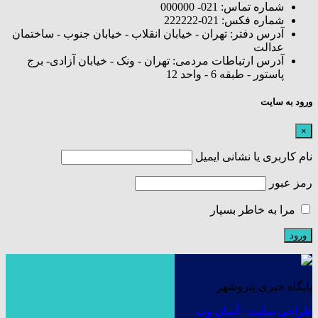
شماره تماس: 021- 000000
شماره فکس: 021-222222
آدرس دفتر: تهران - خیابان انقلاب - خیابان جنوب - ساختمان
عدالت
آدرس ارتباطات مردمی: تهران - ونک - خیابان آزادی- برج
پاستور - طبقه 6 - واحد 12
ورود به سایت
×
نام کاربری یا نشانی ایمیل
رمز عبور
مرا به خاطر بسپار
پایگاه خبری پتروشهر
طراحی سایت : آسان وب