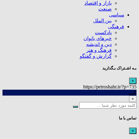
بازار و اقتصاد
صنعت
سیاسی
بین الملل
فرهنگی
پادکست
خبرهای بانوان
دین و اندیشه
فرهنگ و هنر
گزارش و گفتگو
بـه اشـتراک بـگذارید
×
https://petroshahr.ir/?p=735
کپی
×
تماس با ما
×