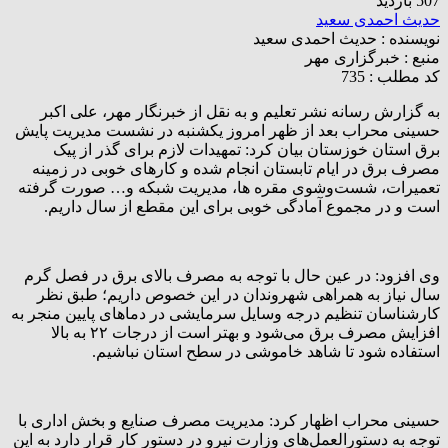
507 بازدید
حدیث احمدی سعید
نویسنده :
حدیث احمدی سعید
منبع :
خبرگزاری مهر
کد مطلب : 735
به گزارش رسانه نشر تعلیم و به نقل از خبرنگار مهر، علی اکبر
حسینی محراب بعد از ظهر امروز یکشنبه در نشست مدیریت پایش
برق استان خوزستان بیان کرد: تمهیدات لازم برای گذر از پیک
مصرف برق در ایام تابستان انجام شده و کارهای خوبی در زمینه
تعمیرات، شست‌وشوی مقره ها، مدیریت شبکه و… صورت گرفته
است و در مجموع آمادگی خوبی برای این مقطع از سال داریم.
وی افزود: در عین حال با توجه به مصرف بالای برق در فصل گرم
سال نیاز به همراهی شهروندان در این خصوص داریم؛ طبق نظر
کارشناسان تنظیم درجه وسایل سرمایشی در دماهای پایین منجر به
افزایش مصرف برق می‌شود و بهتر است از درجات ۲۲ به بالا
استفاده شود تا شاهد خاموشی در سطح استان نباشیم.
حسینی محراب اظهار کرد: مدیریت مصرف صنایع و بخش اداری با
توجه به دستورالعمل‌های وزارت نیرو در دستور کار قرار دارد به این