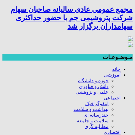
مجمع عمومی عادی سالیانه صاحبان سهام
شرکت پتروشیمی جم با حضور حداکثری
سهامداران برگزار شد
مـوضـوعـات
خانه
آموزشی
حوزه و دانشگاه
دانش و فناوری
علمی و پژوهشی
اجتماعی
اینفوگرافیک
بهداشت و سلامت
چندرسانه ای
سلامت و جامعه
مطالبه گری
اقتصادی