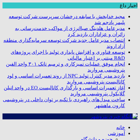
اخبار داغ
مجید خدابخش با سابقه درخشان سرپرست شرکت توسعه
پلیمر پادجم شد
مدیرعامل هلدینگ صباانرژی از مواکب خدمت‌رسانی به
زائران و عزاداران بازدید کرد
انتصاب مدیرعامل جدید شرکت توسعه سرمایه‌گذاری منطقه
آزاد اروند
توسعه فناوری و افزایش پایداری تولید با اجرای پروژه‌های
R&D مبتنی بر اعتبار مالیاتی
انجام موفق عملیات تمیزکاری و ترمیم تانک ۳۰۱ واحد الفین
پتروشیمی مروارید
بازدید مدیر کنترل تولید NPC از روند تعمیرات اساسی و لود
کاتالیست پتروشیمی مروارید
آغاز تعمیرات اساسی و بارگذاری کاتالیست EO در واحد اتیلن
گلایکول پتروشیمی مروارید
ساخت مبدل‌های راهبردی با تکیه بر توان داخلی در پتروشیمی
کارون ماهشهر
خانه
آموزشی
حوزه و دانشگاه