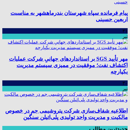
پیام فرمانده سپاه شهرستان بندرماهشهر به مناسبت
اربعین حسینی
۳۱
تیر
مهر تأیید SGS بر استانداردهای جهانیِ شرکت عملیات
اکتشاف نفت؛ موفقیت در ممیزی سیستم مدیریت
یکپارچه
۳۰
تیر
اطلاعیه شفاف‌سازی شرکت پتروشیمی جم در خصوص
مالکیت و مدیریت واحد تولیدی پلی‌اتیلن سنگین
جدیدترین مطالب