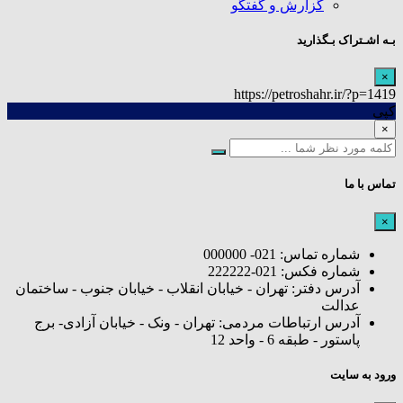
گزارش و گفتگو
بـه اشـتراک بـگذارید
×
https://petroshahr.ir/?p=1419
کپی
×
تماس با ما
×
شماره تماس: 021- 000000
شماره فکس: 021-222222
آدرس دفتر: تهران - خیابان انقلاب - خیابان جنوب - ساختمان
عدالت
آدرس ارتباطات مردمی: تهران - ونک - خیابان آزادی- برج
پاستور - طبقه 6 - واحد 12
ورود به سایت