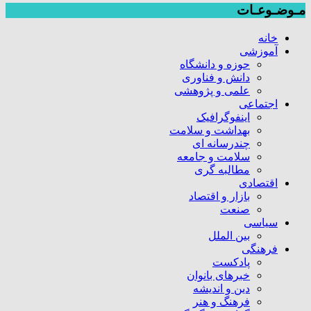
مـوضـوعـات
خانه
آموزشی
حوزه و دانشگاه
دانش و فناوری
علمی و پژوهشی
اجتماعی
اینفوگرافیک
بهداشت و سلامت
چندرسانه ای
سلامت و جامعه
مطالبه گری
اقتصادی
بازار و اقتصاد
صنعت
سیاسی
بین الملل
فرهنگی
پادکست
خبرهای بانوان
دین و اندیشه
فرهنگ و هنر