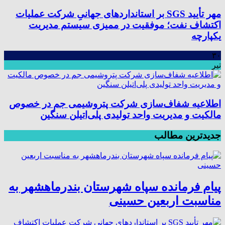
مهر تأیید SGS بر استانداردهای جهانیِ شرکت عملیات
اکتشاف نفت؛ موفقیت در ممیزی سیستم مدیریت
یکپارچه
۳۰
تیر
اطلاعیه شفاف‌سازی شرکت پتروشیمی جم در خصوص
مالکیت و مدیریت واحد تولیدی پلی‌اتیلن سنگین
جدیدترین مطالب
پیام فرمانده سپاه شهرستان بندرماهشهر به
مناسبت اربعین حسینی