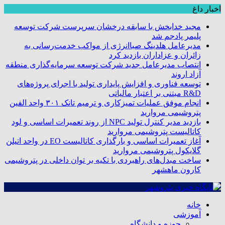
اخبار داغ
مجید خدابخش با سابقه درخشان سرپرست شرکت توسعه
پلیمر پادجم شد
مدیرعامل هلدینگ صباانرژی از مواکب خدمت‌رسانی به
زائران و عزاداران بازدید کرد
انتصاب مدیرعامل جدید شرکت توسعه سرمایه‌گذاری منطقه
آزاد اروند
توسعه فناوری و افزایش پایداری تولید با اجرای پروژه‌های
R&D مبتنی بر اعتبار مالیاتی
انجام موفق عملیات تمیزکاری و ترمیم تانک ۳۰۱ واحد الفین
پتروشیمی مروارید
بازدید مدیر کنترل تولید NPC از روند تعمیرات اساسی و لود
کاتالیست پتروشیمی مروارید
آغاز تعمیرات اساسی و بارگذاری کاتالیست EO در واحد اتیلن
گلایکول پتروشیمی مروارید
ساخت مبدل‌های راهبردی با تکیه بر توان داخلی در پتروشیمی
کارون ماهشهر
خانه
آموزشی
حوزه و دانشگاه