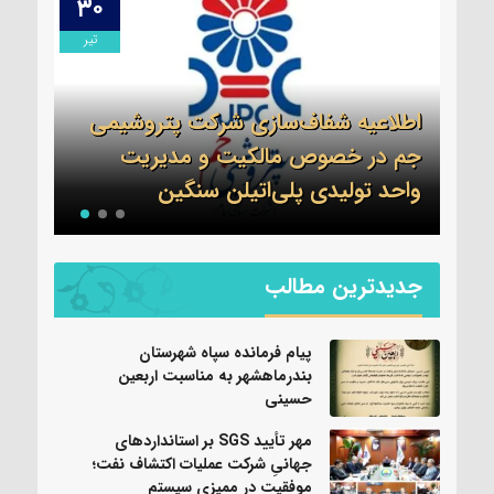
۳۰
۳۱
تیر
تیر
انیِ
اطلاعیه شفاف‌سازی شرکت پتروشیمی
ت
جم در خصوص مالکیت و مدیریت
پیام
واحد تولیدی پلی‌اتیلن سنگین
بندر
جدیدترین مطالب
پیام فرمانده سپاه شهرستان
بندرماهشهر به مناسبت اربعین
حسینی
مهر تأیید SGS بر استانداردهای
جهانیِ شرکت عملیات اکتشاف نفت؛
موفقیت در ممیزی سیستم