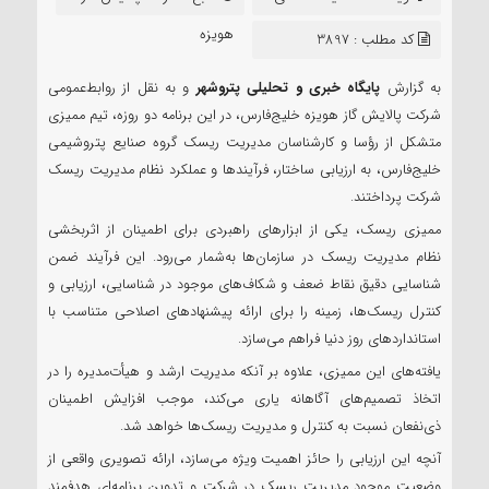
سعید
هویزه
کد مطلب : 3897
به گزارش
پایگاه خبری و تحلیلی پتروشهر
و به نقل از روابط‌عمومی
شرکت پالایش گاز هویزه خلیج‌فارس، در این برنامه دو روزه، تیم ممیزی
متشکل از رؤسا و کارشناسان مدیریت ریسک گروه صنایع پتروشیمی
خلیج‌فارس، به ارزیابی ساختار، فرآیندها و عملکرد نظام مدیریت ریسک
شرکت پرداختند.
ممیزی ریسک، یکی از ابزارهای راهبردی برای اطمینان از اثربخشی
نظام مدیریت ریسک در سازمان‌ها به‌شمار می‌رود. این فرآیند ضمن
شناسایی دقیق نقاط ضعف و شکاف‌های موجود در شناسایی، ارزیابی و
کنترل ریسک‌ها، زمینه را برای ارائه پیشنهادهای اصلاحی متناسب با
استانداردهای روز دنیا فراهم می‌سازد.
یافته‌های این ممیزی، علاوه بر آنکه مدیریت ارشد و هیأت‌مدیره را در
اتخاذ تصمیم‌های آگاهانه یاری می‌کند، موجب افزایش اطمینان
ذی‌نفعان نسبت به کنترل و مدیریت ریسک‌ها خواهد شد.
آنچه این ارزیابی را حائز اهمیت ویژه می‌سازد، ارائه تصویری واقعی از
وضعیت موجود مدیریت ریسک در شرکت و تدوین برنامه‌ای هدفمند