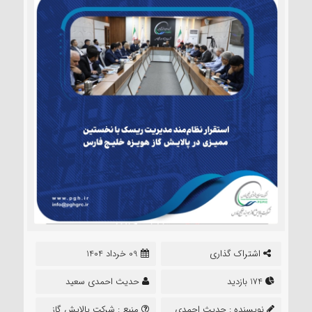
اشتراک گذاری
09 خرداد 1404
174 بازدید
حدیث احمدی سعید
نویسنده :
حدیث احمدی
منبع :
شرکت پالایش گاز