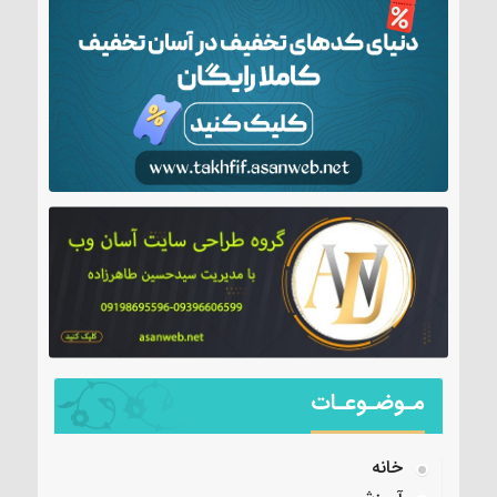
مـوضـوعـات
خانه