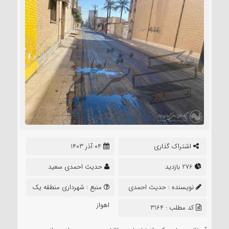
اشتراک گذاری
04 آذر 1403
276 بازدید
حدیث احمدی سعید
نویسنده :
حدیث احمدی
منبع :
شهرداری منطقه یک
سعید
اهواز
کد مطلب : 3164