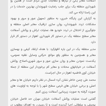
آسفالت معابر یکی از نیازها و مطالبات جدی مردم است از همین رو
شهرداری منطقه یک برای جلب رضایت شهروندان بهترین خدمات را در
این راستا ارائه می کند.
به گزارش این پایگاه خبری، به منظور تسهیل عبور و مرور و بهبود
مشکلات تردد شهروندان، روان سازی ترافیک معابر اصلی منطقه و
جلوگیری از اختلال در تردد خودرو ها، عملیات تراش و روکش آسفالت
معابر سطح منطقه یک در دستور کار شهرداری اهواز در دستور کار قرار
دارد.
مدیر منطقه یک در این باره اظهارکرد: با هدف ارتقاء کیفی و بهسازی
معابر و همچنین به منظور رفع موانع حرکتی وسایل نقلیه عمومی،
یکدست نمودن معابر و روان سازی عبور و مرور شهری،اصلاح روکش
آسفالت در خیابانهای محلات و معابر کم برخوردار این منطقه از جمله
خیابان کوی فاطمیه اهواز در حال اجراست.
محمد علی چمن خاطر نشان کرد؛ امسال در نظر داریم خیابان ها و معابر
اصلی و برخی خیابان های فرعی سطح شهر را با توجه به اولویت های
صورت گرفته به صورت زیربنایی آسفالت ریزی کنیم.
گفتنی است عملیات روکش آسفالت خیابان مهران حد فاصل خیابان
یوسفی و سلطانی اجرا گردیده است و تا رسیدن به اهداف مطلوب در