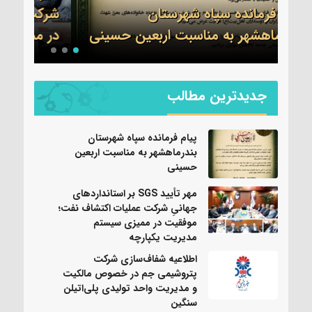
شرکت عملیات اکتشاف نفت؛ موفقیت
جم 
نی
در ممیزی سیستم مدیریت یکپارچه
واحد
جدیدترین مطالب
پیام فرمانده سپاه شهرستان
بندرماهشهر به مناسبت اربعین
حسینی
مهر تأیید SGS بر استانداردهای
جهانیِ شرکت عملیات اکتشاف نفت؛
موفقیت در ممیزی سیستم
مدیریت یکپارچه
اطلاعیه شفاف‌سازی شرکت
پتروشیمی جم در خصوص مالکیت
و مدیریت واحد تولیدی پلی‌اتیلن
سنگین