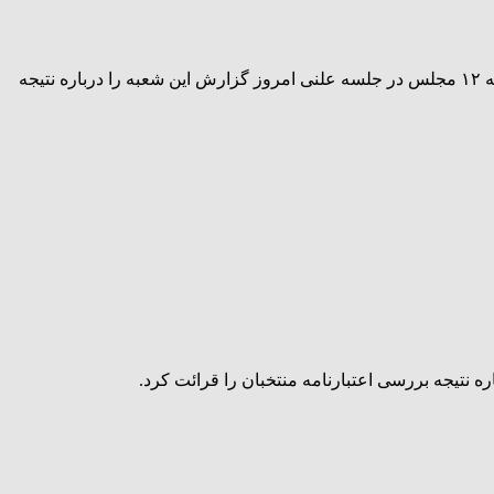
اعتبارنامه غلامرضا تاجگردون منتخب گچساران تایید شد. به گزارش رسانه نشر تعلیم و به نقل از ایسنا، فرامرز شاهسواری سخنگوی شعبه ۱۲ مجلس در جلسه علنی امروز گزارش این شعبه را درباره نتیجه