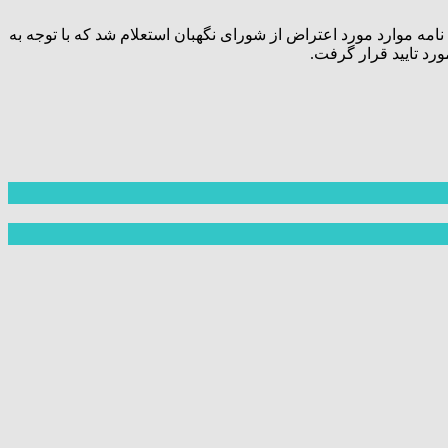
پایان قرائت گزارش خود گفت: لازم به ذکر است علی رغم اعتراض به اعتبارنامه غلامرضا تاجگردون، در اجرای ماده ۲۸ آیین نامه موارد مورد اعتراض از شورای نگهبان استعلام شد که با توجه به
رد تایید قرار گرفت.