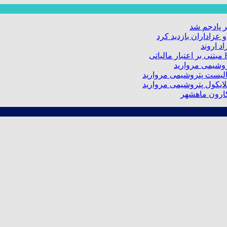
 پادجم شد
عزاداران بازدید کرد
د اروند
کارون ماهشهر