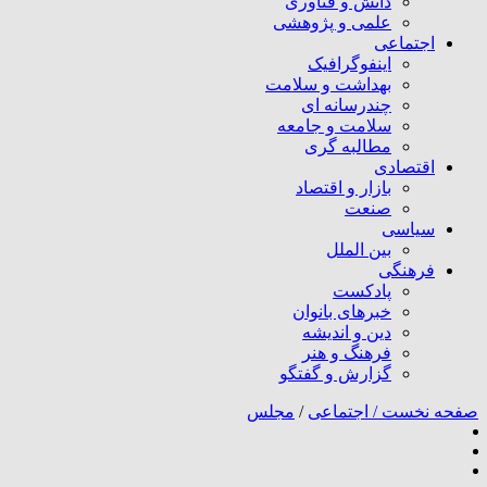
دانش و فناوری
علمی و پژوهشی
اجتماعی
اینفوگرافیک
بهداشت و سلامت
چندرسانه ای
سلامت و جامعه
مطالبه گری
اقتصادی
بازار و اقتصاد
صنعت
سیاسی
بین الملل
فرهنگی
پادکست
خبرهای بانوان
دین و اندیشه
فرهنگ و هنر
گزارش و گفتگو
صفحه نخست /
اجتماعی
/
مجلس