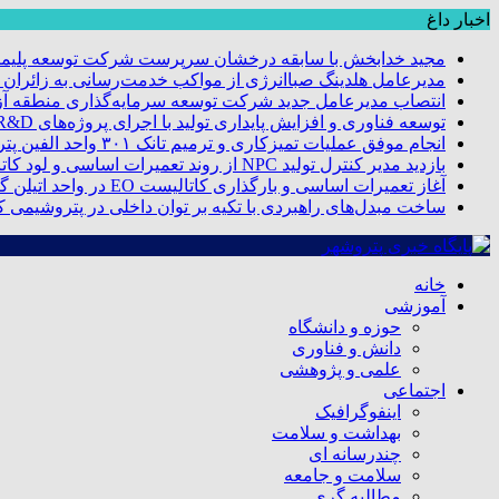
اخبار داغ
مجید خدابخش با سابقه درخشان سرپرست شرکت توسعه پلیمر
مدیرعامل هلدینگ صباانرژی از مواکب خدمت‌رسانی به زائران و 
انتصاب مدیرعامل جدید شرکت توسعه سرمایه‌گذاری منطقه آزا
توسعه فناوری و افزایش پایداری تولید با اجرای پروژه‌های R&D مبتنی بر اعتبار مالیاتی
انجام موفق عملیات تمیزکاری و ترمیم تانک ۳۰۱ واحد الفین پتروشیمی مروارید
بازدید مدیر کنترل تولید NPC از روند تعمیرات اساسی و لود کاتالیست پتروشیمی مروارید
آغاز تعمیرات اساسی و بارگذاری کاتالیست EO در واحد اتیلن گلایکول پتروشیمی مروارید
ساخت مبدل‌های راهبردی با تکیه بر توان داخلی در پتروشیمی 
خانه
آموزشی
حوزه و دانشگاه
دانش و فناوری
علمی و پژوهشی
اجتماعی
اینفوگرافیک
بهداشت و سلامت
چندرسانه ای
سلامت و جامعه
مطالبه گری