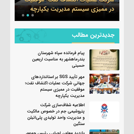
نی
در ممیزی سیستم مدیریت یکپارچه
واحد
جدیدترین مطالب
پیام فرمانده سپاه شهرستان
بندرماهشهر به مناسبت اربعین
حسینی
مهر تأیید SGS بر استانداردهای
جهانیِ شرکت عملیات اکتشاف نفت؛
موفقیت در ممیزی سیستم
مدیریت یکپارچه
اطلاعیه شفاف‌سازی شرکت
پتروشیمی جم در خصوص مالکیت
و مدیریت واحد تولیدی پلی‌اتیلن
سنگین
بازدید معاون اجرایی رئیس جمهور