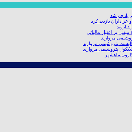
 پادجم شد
عزاداران بازدید کرد
د اروند
کارون ماهشهر