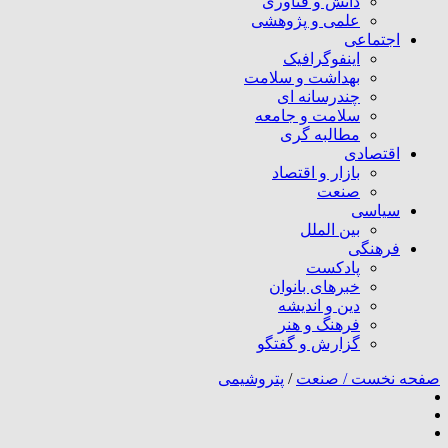
دانش و فناوری
علمی و پژوهشی
اجتماعی
اینفوگرافیک
بهداشت و سلامت
چندرسانه ای
سلامت و جامعه
مطالبه گری
اقتصادی
بازار و اقتصاد
صنعت
سیاسی
بین الملل
فرهنگی
پادکست
خبرهای بانوان
دین و اندیشه
فرهنگ و هنر
گزارش و گفتگو
صفحه نخست /
صنعت
/
پتروشیمی