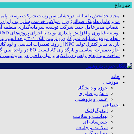
اخبار داغ
مجید خدابخش با سابقه درخشان سرپرست شرکت توسعه پلیمر
مدیرعامل هلدینگ صباانرژی از مواکب خدمت‌رسانی به زائران و 
انتصاب مدیرعامل جدید شرکت توسعه سرمایه‌گذاری منطقه آزا
توسعه فناوری و افزایش پایداری تولید با اجرای پروژه‌های R&D مبتنی بر اعتبار مالیاتی
انجام موفق عملیات تمیزکاری و ترمیم تانک ۳۰۱ واحد الفین پتروشیمی مروارید
بازدید مدیر کنترل تولید NPC از روند تعمیرات اساسی و لود کاتالیست پتروشیمی مروارید
آغاز تعمیرات اساسی و بارگذاری کاتالیست EO در واحد اتیلن گلایکول پتروشیمی مروارید
ساخت مبدل‌های راهبردی با تکیه بر توان داخلی در پتروشیمی 
خانه
آموزشی
حوزه و دانشگاه
دانش و فناوری
علمی و پژوهشی
اجتماعی
اینفوگرافیک
بهداشت و سلامت
چندرسانه ای
سلامت و جامعه
مطالبه گری