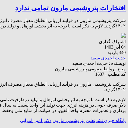
افتخارات پتروشیمی مارون تمامی ندارد
۱۴۰۲گردید. لازم به ذکر است با توجه به اثر بخشی اورهال و تولید درظرفیت نامی، شدت مصرف انرژی به طور محسوس نزولی بوده و به […]
اشتراک گذاری
04 آذر 1403
340 بازدید
حدیث احمدی سعید
نویسنده :
حدیث احمدی سعید
منبع :
روابط عمومی پتروشیمی مارون
کد مطلب : 1637
۱۴۰۲گردید.
دلار صرفه جویی در هزینه انرژی جهت تولید این واحد نسبت به سال
برداری و تعمیرات محترم واحد الفین، در صیانت از منابع ملی وحف
پایگاه خبری نشرتعلیم
پتروشیمی مارون
دکتر امین امرایی