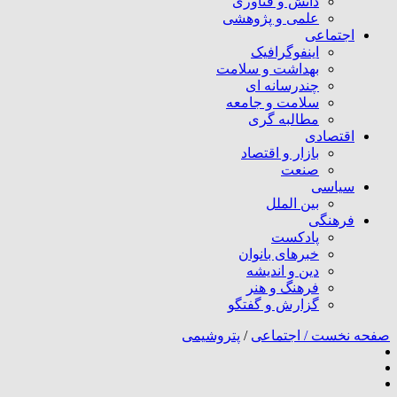
دانش و فناوری
علمی و پژوهشی
اجتماعی
اینفوگرافیک
بهداشت و سلامت
چندرسانه ای
سلامت و جامعه
مطالبه گری
اقتصادی
بازار و اقتصاد
صنعت
سیاسی
بین الملل
فرهنگی
پادکست
خبرهای بانوان
دین و اندیشه
فرهنگ و هنر
گزارش و گفتگو
صفحه نخست /
اجتماعی
/
پتروشیمی