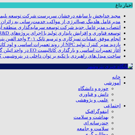
اخبار داغ
مجید خدابخش با سابقه درخشان سرپرست شرکت توسعه پلیمر
مدیرعامل هلدینگ صباانرژی از مواکب خدمت‌رسانی به زائران و 
انتصاب مدیرعامل جدید شرکت توسعه سرمایه‌گذاری منطقه آزا
توسعه فناوری و افزایش پایداری تولید با اجرای پروژه‌های R&D مبتنی بر اعتبار مالیاتی
انجام موفق عملیات تمیزکاری و ترمیم تانک ۳۰۱ واحد الفین پتروشیمی مروارید
بازدید مدیر کنترل تولید NPC از روند تعمیرات اساسی و لود کاتالیست پتروشیمی مروارید
آغاز تعمیرات اساسی و بارگذاری کاتالیست EO در واحد اتیلن گلایکول پتروشیمی مروارید
ساخت مبدل‌های راهبردی با تکیه بر توان داخلی در پتروشیمی 
خانه
آموزشی
حوزه و دانشگاه
دانش و فناوری
علمی و پژوهشی
اجتماعی
اینفوگرافیک
بهداشت و سلامت
چندرسانه ای
سلامت و جامعه
مطالبه گری