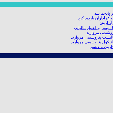
 پادجم شد
عزاداران بازدید کرد
د اروند
کارون ماهشهر