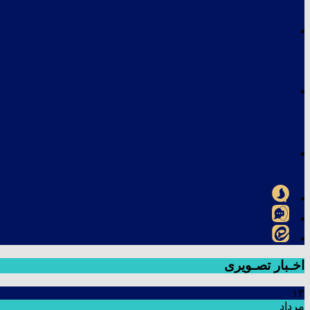
اخـبار تصـویری
۱۳
مرداد