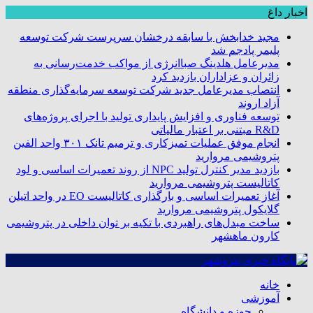
اخبار داغ
مجید خدابخش با سابقه درخشان سرپرست شرکت توسعه
پلیمر پادجم شد
مدیرعامل هلدینگ صباانرژی از مواکب خدمت‌رسانی به
زائران و عزاداران بازدید کرد
انتصاب مدیرعامل جدید شرکت توسعه سرمایه‌گذاری منطقه
آزاد اروند
توسعه فناوری و افزایش پایداری تولید با اجرای پروژه‌های
R&D مبتنی بر اعتبار مالیاتی
انجام موفق عملیات تمیزکاری و ترمیم تانک ۳۰۱ واحد الفین
پتروشیمی مروارید
بازدید مدیر کنترل تولید NPC از روند تعمیرات اساسی و لود
کاتالیست پتروشیمی مروارید
آغاز تعمیرات اساسی و بارگذاری کاتالیست EO در واحد اتیلن
گلایکول پتروشیمی مروارید
ساخت مبدل‌های راهبردی با تکیه بر توان داخلی در پتروشیمی
کارون ماهشهر
خانه
آموزشی
حوزه و دانشگاه