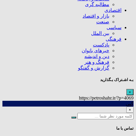
مطالبه گری
اقتصادی
بازار و اقتصاد
صنعت
سیاسی
بین الملل
فرهنگی
پادکست
خبرهای بانوان
دین و اندیشه
فرهنگ و هنر
گزارش و گفتگو
بـه اشـتراک بـگذارید
×
https://petroshahr.ir/?p=4069
کپی
×
تماس با ما