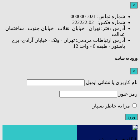
×
شماره تماس: 021- 000000
شماره فکس: 021-222222
آدرس دفتر: تهران - خیابان انقلاب - خیابان جنوب - ساختمان
عدالت
آدرس ارتباطات مردمی: تهران - ونک - خیابان آزادی- برج
پاستور - طبقه 6 - واحد 12
ورود به سایت
×
نام کاربری یا نشانی ایمیل
رمز عبور
مرا به خاطر بسپار
پایگاه خبری پتروشهر