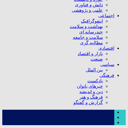
دانش و فناوری
علمی و پژوهشی
اجتماعی
اینفوگرافیک
بهداشت و سلامت
چندرسانه ای
سلامت و جامعه
مطالبه گری
اقتصادی
بازار و اقتصاد
صنعت
سیاسی
بین الملل
فرهنگی
پادکست
خبرهای بانوان
دین و اندیشه
فرهنگ و هنر
گزارش و گفتگو