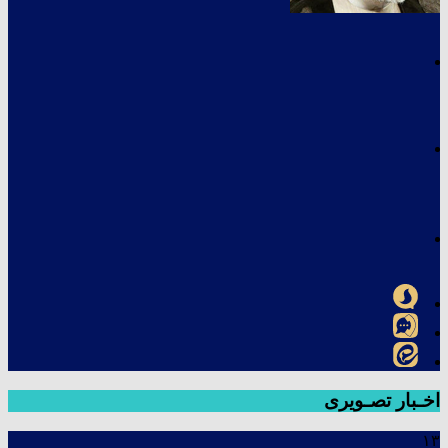
اخـبار تصـویری
۱۳