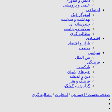
دانش و فناوری
علمی و پژوهشی
اجتماعی
اینفوگرافیک
بهداشت و سلامت
چندرسانه ای
سلامت و جامعه
مطالبه گری
اقتصادی
بازار و اقتصاد
صنعت
سیاسی
بین الملل
فرهنگی
پادکست
خبرهای بانوان
دین و اندیشه
فرهنگ و هنر
گزارش و گفتگو
صفحه نخست /
اجتماعی
/
انتخابات
/
مطالبه گری