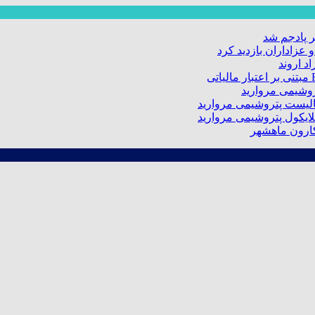
 پادجم شد
عزاداران بازدید کرد
د اروند
کارون ماهشهر