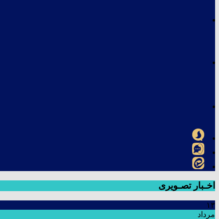
اخـبار تصـویری
۱۳
مرداد