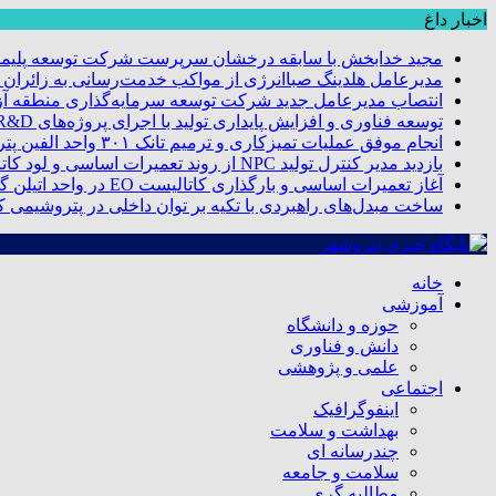
اخبار داغ
مجید خدابخش با سابقه درخشان سرپرست شرکت توسعه پلیمر
مدیرعامل هلدینگ صباانرژی از مواکب خدمت‌رسانی به زائران و 
انتصاب مدیرعامل جدید شرکت توسعه سرمایه‌گذاری منطقه آزا
توسعه فناوری و افزایش پایداری تولید با اجرای پروژه‌های R&D مبتنی بر اعتبار مالیاتی
انجام موفق عملیات تمیزکاری و ترمیم تانک ۳۰۱ واحد الفین پتروشیمی مروارید
بازدید مدیر کنترل تولید NPC از روند تعمیرات اساسی و لود کاتالیست پتروشیمی مروارید
آغاز تعمیرات اساسی و بارگذاری کاتالیست EO در واحد اتیلن گلایکول پتروشیمی مروارید
ساخت مبدل‌های راهبردی با تکیه بر توان داخلی در پتروشیمی 
خانه
آموزشی
حوزه و دانشگاه
دانش و فناوری
علمی و پژوهشی
اجتماعی
اینفوگرافیک
بهداشت و سلامت
چندرسانه ای
سلامت و جامعه
مطالبه گری