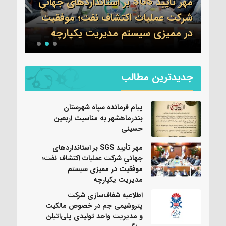
مهر تأیید SGS بر استانداردهای جهانیِ
اطلا
شرکت عملیات اکتشاف نفت؛ موفقیت
جم 
نی
در ممیزی سیستم مدیریت یکپارچه
واحد
جدیدترین مطالب
پیام فرمانده سپاه شهرستان
بندرماهشهر به مناسبت اربعین
حسینی
مهر تأیید SGS بر استانداردهای
جهانیِ شرکت عملیات اکتشاف نفت؛
موفقیت در ممیزی سیستم
مدیریت یکپارچه
اطلاعیه شفاف‌سازی شرکت
پتروشیمی جم در خصوص مالکیت
و مدیریت واحد تولیدی پلی‌اتیلن