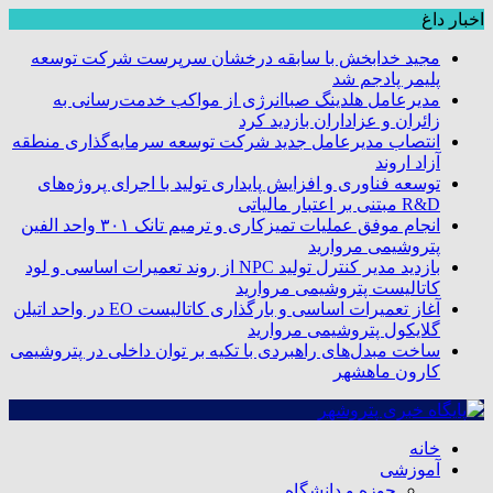
اخبار داغ
مجید خدابخش با سابقه درخشان سرپرست شرکت توسعه
پلیمر پادجم شد
مدیرعامل هلدینگ صباانرژی از مواکب خدمت‌رسانی به
زائران و عزاداران بازدید کرد
انتصاب مدیرعامل جدید شرکت توسعه سرمایه‌گذاری منطقه
آزاد اروند
توسعه فناوری و افزایش پایداری تولید با اجرای پروژه‌های
R&D مبتنی بر اعتبار مالیاتی
انجام موفق عملیات تمیزکاری و ترمیم تانک ۳۰۱ واحد الفین
پتروشیمی مروارید
بازدید مدیر کنترل تولید NPC از روند تعمیرات اساسی و لود
کاتالیست پتروشیمی مروارید
آغاز تعمیرات اساسی و بارگذاری کاتالیست EO در واحد اتیلن
گلایکول پتروشیمی مروارید
ساخت مبدل‌های راهبردی با تکیه بر توان داخلی در پتروشیمی
کارون ماهشهر
خانه
آموزشی
حوزه و دانشگاه