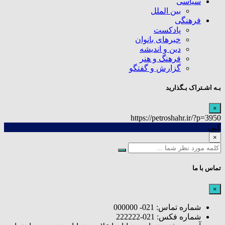
سیاسی
بین الملل
فرهنگی
پادکست
خبرهای بانوان
دین و اندیشه
فرهنگ و هنر
گزارش و گفتگو
بـه اشـتراک بـگذارید
×
https://petroshahr.ir/?p=3950
کپی
×
تماس با ما
×
شماره تماس: 021- 000000
شماره فکس: 021-222222