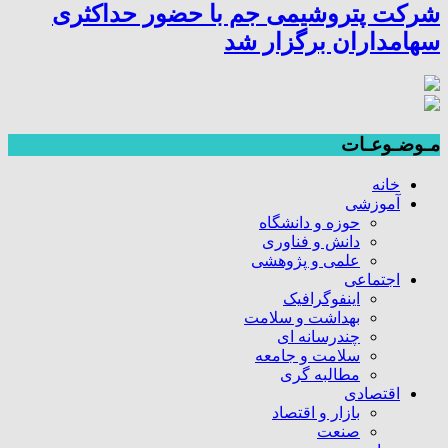
شرکت پتروشیمی جم با حضور حداکثری
سهامداران برگزار شد
مـوضـوعـات
خانه
آموزشی
حوزه و دانشگاه
دانش و فناوری
علمی و پژوهشی
اجتماعی
اینفوگرافیک
بهداشت و سلامت
چندرسانه ای
سلامت و جامعه
مطالبه گری
اقتصادی
بازار و اقتصاد
صنعت