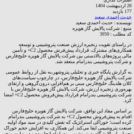
28 اردیبهشت 1404
177 بازدید
حدیث احمدی سعید
نویسنده :
حدیث احمدی سعید
منبع :
شرکت پالایش گاز هویزه
کد مطلب : 3950
در راستای تقویت زنجیره ارزش صنعت پتروشیمی و توسعه
همکاری‌های مشترک، قرارداد پیش‌فر‌ش محصول C2+ و تأمین
مالی پروژه‌های بالادستی بین شرکت پالایش گاز هویزه خلیج‌فارس
و شرکت پتروشیمی بندرامام منعقد شد.
به گزارش پایگاه خبری و تحلیلی پتروشهر،به نقل از روابط‌ عمومی
شرکت پالایش گاز هویزه خلیج‌فارس، در چارچوب سیاست‌های
کلان هلدینگ خلیج‌فارس مبنی بر هم‌افزایی درون‌گروهی و ارتقای
بهره‌وری زنجیره ارزش، شرکت پالایش گاز هویزه خلیج‌فارس با
شرکت پتروشیمی بندرامام قرارداد پیش‌فروش محصول C2+ امضا
کرد.
بر اساس مفاد این توافق، شرکت پالایش گاز هویزه خلیج‌فارس
اقدام به پیش‌فروش محصول C2+ به شرکت پتروشیمی بندرامام
کرده است؛ خوراکی استراتژیک که نقش کلیدی در سبد مواد اولیه
صنعت پتروشیمی ایفا می‌کند. این همکاری، به افزایش حجم خوراک
تحویلی از پالایشگاه به پتروشیمی بندرامام انجامیده و در نهایت منجر