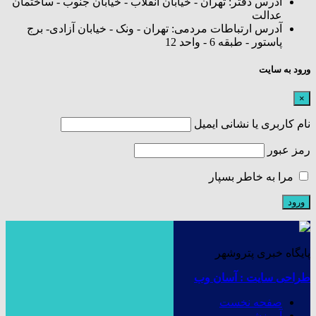
آدرس دفتر: تهران - خیابان انقلاب - خیابان جنوب - ساختمان
عدالت
آدرس ارتباطات مردمی: تهران - ونک - خیابان آزادی- برج
پاستور - طبقه 6 - واحد 12
ورود به سایت
×
نام کاربری یا نشانی ایمیل
رمز عبور
مرا به خاطر بسپار
پایگاه خبری پتروشهر
طراحی سایت : آسان وب
صفحه نخست
آموزشی