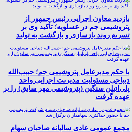
بازدید معاون اجرایی رئیس جمهور از
پتروشیمی جم در عسلویه؛ تأکید وی بر
تسریع روند بازسازی و بازگشت به تولید
با حکم مدیرعامل پتروشیمی جم؛ حبیب‌الله
دیباجی مسئولیت مدیریت اجرایی واحد
پلی‌اتیلن سنگین (پتروشیمی مهر سابق) را بر
عهده گرفت
مجمع عمومی عادی سالیانه صاحبان سهام