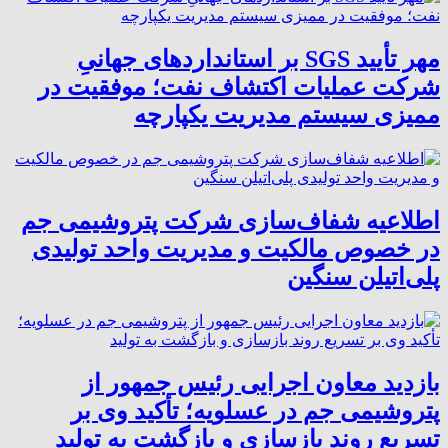
مهر تأیید SGS بر استانداردهای جهانیِ
شرکت عملیات اکتشاف نفت؛ موفقیت در
ممیزی سیستم مدیریت یکپارچه
اطلاعیه شفاف‌سازی شرکت پتروشیمی جم
در خصوص مالکیت و مدیریت واحد تولیدی
پلی‌اتیلن سنگین
بازدید معاون اجرایی رئیس جمهور از
پتروشیمی جم در عسلویه؛ تأکید وی بر
تسریع روند بازسازی و بازگشت به تولید