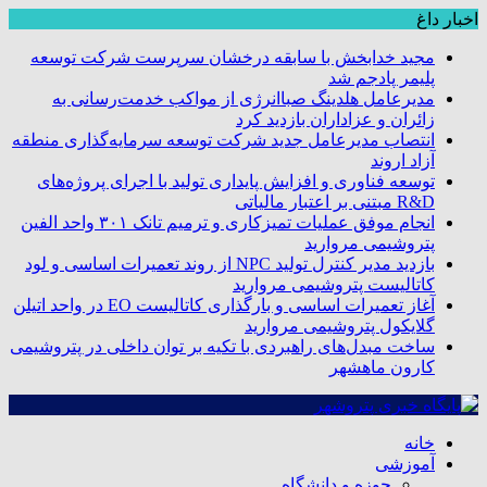
اخبار داغ
مجید خدابخش با سابقه درخشان سرپرست شرکت توسعه
پلیمر پادجم شد
مدیرعامل هلدینگ صباانرژی از مواکب خدمت‌رسانی به
زائران و عزاداران بازدید کرد
انتصاب مدیرعامل جدید شرکت توسعه سرمایه‌گذاری منطقه
آزاد اروند
توسعه فناوری و افزایش پایداری تولید با اجرای پروژه‌های
R&D مبتنی بر اعتبار مالیاتی
انجام موفق عملیات تمیزکاری و ترمیم تانک ۳۰۱ واحد الفین
پتروشیمی مروارید
بازدید مدیر کنترل تولید NPC از روند تعمیرات اساسی و لود
کاتالیست پتروشیمی مروارید
آغاز تعمیرات اساسی و بارگذاری کاتالیست EO در واحد اتیلن
گلایکول پتروشیمی مروارید
ساخت مبدل‌های راهبردی با تکیه بر توان داخلی در پتروشیمی
کارون ماهشهر
خانه
آموزشی
حوزه و دانشگاه