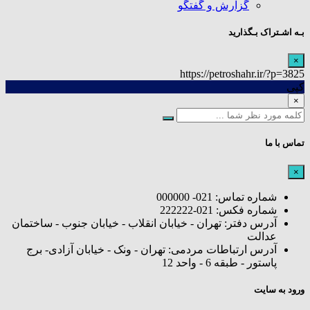
گزارش و گفتگو
بـه اشـتراک بـگذارید
×
https://petroshahr.ir/?p=3825
کپی
×
تماس با ما
×
شماره تماس: 021- 000000
شماره فکس: 021-222222
آدرس دفتر: تهران - خیابان انقلاب - خیابان جنوب - ساختمان
عدالت
آدرس ارتباطات مردمی: تهران - ونک - خیابان آزادی- برج
پاستور - طبقه 6 - واحد 12
ورود به سایت