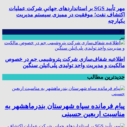
مهر تأیید SGS بر استانداردهای جهانیِ شرکت عملیات
اکتشاف نفت؛ موفقیت در ممیزی سیستم مدیریت
یکپارچه
۳۰
تیر
اطلاعیه شفاف‌سازی شرکت پتروشیمی جم در خصوص
مالکیت و مدیریت واحد تولیدی پلی‌اتیلن سنگین
جدیدترین مطالب
پیام فرمانده سپاه شهرستان بندرماهشهر به
مناسبت اربعین حسینی