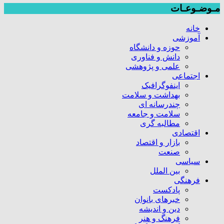
مـوضـوعـات
خانه
آموزشی
حوزه و دانشگاه
دانش و فناوری
علمی و پژوهشی
اجتماعی
اینفوگرافیک
بهداشت و سلامت
چندرسانه ای
سلامت و جامعه
مطالبه گری
اقتصادی
بازار و اقتصاد
صنعت
سیاسی
بین الملل
فرهنگی
پادکست
خبرهای بانوان
دین و اندیشه
فرهنگ و هنر