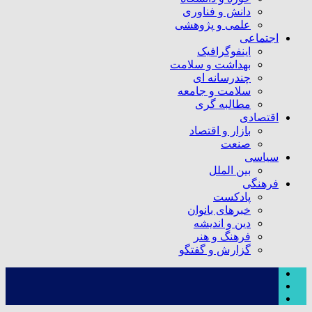
دانش و فناوری
علمی و پژوهشی
اجتماعی
اینفوگرافیک
بهداشت و سلامت
چندرسانه ای
سلامت و جامعه
مطالبه گری
اقتصادی
بازار و اقتصاد
صنعت
سیاسی
بین الملل
فرهنگی
پادکست
خبرهای بانوان
دین و اندیشه
فرهنگ و هنر
گزارش و گفتگو