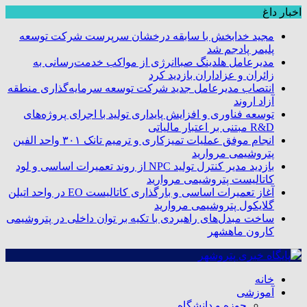
اخبار داغ
مجید خدابخش با سابقه درخشان سرپرست شرکت توسعه
پلیمر پادجم شد
مدیرعامل هلدینگ صباانرژی از مواکب خدمت‌رسانی به
زائران و عزاداران بازدید کرد
انتصاب مدیرعامل جدید شرکت توسعه سرمایه‌گذاری منطقه
آزاد اروند
توسعه فناوری و افزایش پایداری تولید با اجرای پروژه‌های
R&D مبتنی بر اعتبار مالیاتی
انجام موفق عملیات تمیزکاری و ترمیم تانک ۳۰۱ واحد الفین
پتروشیمی مروارید
بازدید مدیر کنترل تولید NPC از روند تعمیرات اساسی و لود
کاتالیست پتروشیمی مروارید
آغاز تعمیرات اساسی و بارگذاری کاتالیست EO در واحد اتیلن
گلایکول پتروشیمی مروارید
ساخت مبدل‌های راهبردی با تکیه بر توان داخلی در پتروشیمی
کارون ماهشهر
خانه
آموزشی
حوزه و دانشگاه