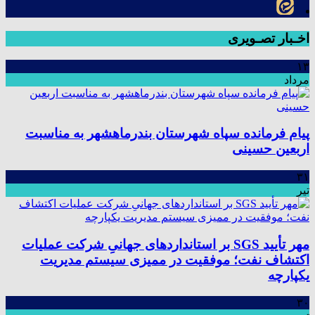
اخـبار تصـویری
۱۳
مرداد
پیام فرمانده سپاه شهرستان بندرماهشهر به مناسبت
اربعین حسینی
۳۱
تیر
مهر تأیید SGS بر استانداردهای جهانیِ شرکت عملیات
اکتشاف نفت؛ موفقیت در ممیزی سیستم مدیریت
یکپارچه
۳۰