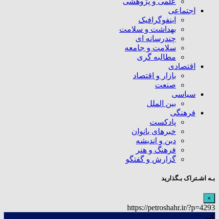
علمی و پژوهشی
اجتماعی
اینفوگرافیک
بهداشت و سلامت
چندرسانه ای
سلامت و جامعه
مطالبه گری
اقتصادی
بازار و اقتصاد
صنعت
سیاسی
بین الملل
فرهنگی
پادکست
خبرهای بانوان
دین و اندیشه
فرهنگ و هنر
گزارش و گفتگو
بـه اشـتراک بـگذارید
×
https://petroshahr.ir/?p=4293
کپی