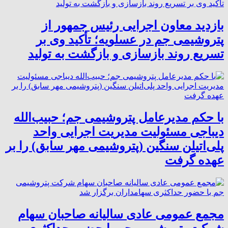
بازدید معاون اجرایی رئیس جمهور از
پتروشیمی جم در عسلویه؛ تأکید وی بر
تسریع روند بازسازی و بازگشت به تولید
با حکم مدیرعامل پتروشیمی جم؛ حبیب‌الله
دیباجی مسئولیت مدیریت اجرایی واحد
پلی‌اتیلن سنگین (پتروشیمی مهر سابق) را بر
عهده گرفت
مجمع عمومی عادی سالیانه صاحبان سهام