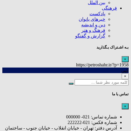
بین الملل
فرهنگی
پادکست
خبرهای بانوان
دین و اندیشه
فرهنگ و هنر
گزارش و گفتگو
بـه اشـتراک بـگذارید
×
https://petroshahr.ir/?p=1958
کپی
×
تماس با ما
×
شماره تماس: 021- 000000
شماره فکس: 021-222222
آدرس دفتر: تهران - خیابان انقلاب - خیابان جنوب - ساختمان