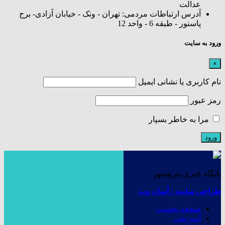
عدالت
آدرس ارتباطات مردمی: تهران - ونک - خیابان آزادی- برج
پاستور - طبقه 6 - واحد 12
ورود به سایت
×
نام کاربری یا نشانی ایمیل
رمز عبور
مرا به خاطر بسپار
پایگاه خبری پتروشهر
طراحی سایت : آسان وب
صفحه نخست
آموزشی