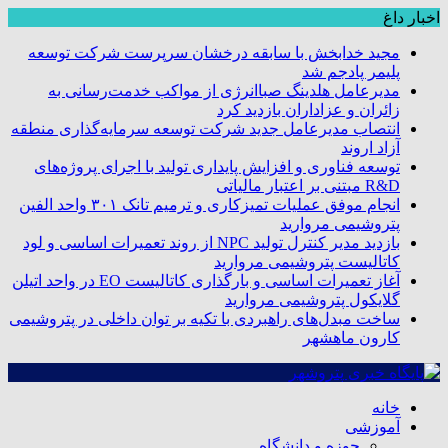
اخبار داغ
مجید خدابخش با سابقه درخشان سرپرست شرکت توسعه
پلیمر پادجم شد
مدیرعامل هلدینگ صباانرژی از مواکب خدمت‌رسانی به
زائران و عزاداران بازدید کرد
انتصاب مدیرعامل جدید شرکت توسعه سرمایه‌گذاری منطقه
آزاد اروند
توسعه فناوری و افزایش پایداری تولید با اجرای پروژه‌های
R&D مبتنی بر اعتبار مالیاتی
انجام موفق عملیات تمیزکاری و ترمیم تانک ۳۰۱ واحد الفین
پتروشیمی مروارید
بازدید مدیر کنترل تولید NPC از روند تعمیرات اساسی و لود
کاتالیست پتروشیمی مروارید
آغاز تعمیرات اساسی و بارگذاری کاتالیست EO در واحد اتیلن
گلایکول پتروشیمی مروارید
ساخت مبدل‌های راهبردی با تکیه بر توان داخلی در پتروشیمی
کارون ماهشهر
خانه
آموزشی
حوزه و دانشگاه