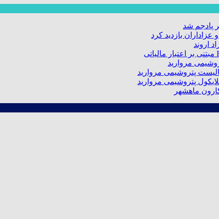
 پادجم شد
عزاداران بازدید کرد
د اروند
کارون ماهشهر