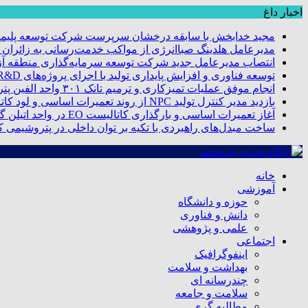
اخبار داغ
مجید خدابخش با سابقه درخشان سرپرست شرکت توسعه پلیمر
مدیرعامل هلدینگ صباانرژی از مواکب خدمت‌رسانی به زائران و 
انتصاب مدیرعامل جدید شرکت توسعه سرمایه‌گذاری منطقه آزا
توسعه فناوری و افزایش پایداری تولید با اجرای پروژه‌های R&D مبتنی بر اعتبار مالیاتی
انجام موفق عملیات تمیزکاری و ترمیم تانک ۳۰۱ واحد الفین پتروشیمی مروارید
بازدید مدیر کنترل تولید NPC از روند تعمیرات اساسی و لود کاتالیست پتروشیمی مروارید
آغاز تعمیرات اساسی و بارگذاری کاتالیست EO در واحد اتیلن گلایکول پتروشیمی مروارید
ساخت مبدل‌های راهبردی با تکیه بر توان داخلی در پتروشیمی 
خانه
آموزشی
حوزه و دانشگاه
دانش و فناوری
علمی و پژوهشی
اجتماعی
اینفوگرافیک
بهداشت و سلامت
چندرسانه ای
سلامت و جامعه
مطالبه گری