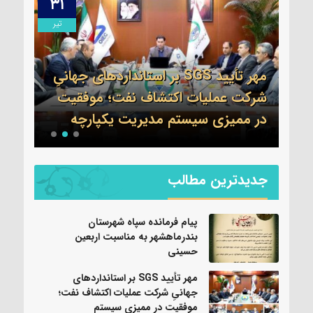
۳۱
۱۳
مرداد
تیر
مهر تأیید SGS بر استانداردهای جهانیِ
اطلا
شرکت عملیات اکتشاف نفت؛ موفقیت
جم 
نی
در ممیزی سیستم مدیریت یکپارچه
واحد
جدیدترین مطالب
پیام فرمانده سپاه شهرستان
بندرماهشهر به مناسبت اربعین
حسینی
مهر تأیید SGS بر استانداردهای
جهانیِ شرکت عملیات اکتشاف نفت؛
موفقیت در ممیزی سیستم