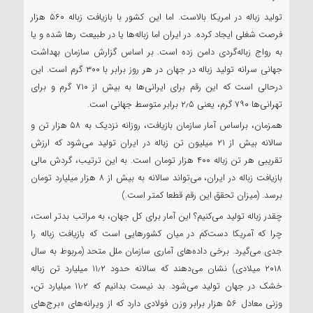
تولید زباله در امریکا بالاست. اما این کشور با بازیافت زباله ۵۶۰ هزار
فرصت شغلی ایجاد کرده. در ایران اما زباله‌ها یا در طبیعت رها شده و یا
به رواج زباله‌گردی دامن زده است. بر اساس گزارش‌ سازمان بهداشت
جهانی سرانه تولید زباله در جهان در هر روز برابر با ۳۰۰ گرم است. این
درحالی است که این رقم برای ایرانی‌ها به بیش از ۷۱۰ گرم و برای
تهرانی‌ها ۷۹۰ گرم، یعنی ۲٫۵ برابر متوسط جهانی است.
همزمان، براساس آمار سازمان بازیافت، روزانه نزدیک به ۵۸ هزار تن و
سالانه بیش از ۲۱ میلیون تن زباله در ایران تولید می‌شود که ارزش
تقریبی هر تن زباله ۴۰۰ هزار تومان است. به این ترتیب، گردش مالی
بازیافت زباله در ایران، می‌تواند سالانه به بیش از ۸ هزار میلیارد تومان
برسد. (میزان تحقق این رقم قطعا کمتر است.)
چقدر زباله تولید می‌کنیم؟ این آمار برای کل جهان، به مراتب بدتر است،
چرا که آمریکا دست‌کم در میان کشورهایی است که بازیافت زباله را
جدی می‌گیرد. برخی داده‌های آماری سازمان ملل متحد (مربوط به سال
۲۰۱۸ میلادی) نشان می‌دهند که سالانه حدود ۱۱٫۲ میلیارد تن زباله
خشک در جهان تولید می‌شود. بد نیست بدانیم که ۱۱٫۲ میلیارد تن،
وزنی معادل ۵۶ هزار برابر وزن فولادی دارد که از ویرانه‌های «برج‌های