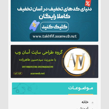
مـوضـوعـات
خانه
آموزشی