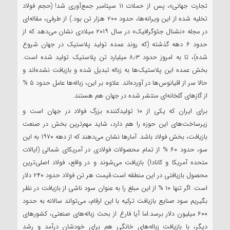
تجارت جهانی»، پس از حملات ۱۱ سپتامبر جمع‌آوری شد! (حجم فولاد
تخلیه شده از این ویرانه‌ها، حدود ۲۰۰ هزار تن بود.) از طرفی، مقاله‌ای
در مجله «نشنال جئوگرافیک» در سال ۲۰۱۹ میلادی نشان می‌دهد که از
حدود ۶ دهه گذشته (که روند عمده تولید پلاستیک در جهان شروع
شده)، تا به امروز حدود ۸٫۳ میلیارد تن پلاستیک تولید شده است.
بخش عمده این پلاستیک‌ها به زباله تبدیل شده و بازیافت نشده‌اند و
حالا سر از اقیانوس‌ها در آورده‌اند. علاوه بر این، زباله‌ها عامل حدود ۵ %
از گازهای گلخانه‌ای منتشر شده در جهان هم هستند.
برای ایران که یکی از ۱۰ تولیدکننده بزرگ فولاد در جهان است و
زیرساخت‌های این حوزه را هم دارد، شاید مهم‌ترین بخش در صنعت
بازیافت، بخش فولاد باشد. آمارها نشان می‌دهند که از دهه ۱۹۷۰ به این
سو، حدود ۶۰ % از تمام محصولات فولادی در آمریکای شمالی (ایالات
متحده آمریکا و کانادا) بازیافت می‌شوند و در واقع، فولاد اصلی‌ترین
محصول بازیافتی در این منطقه است.قیمت هر تن فولاد حدود ۲۴۰ دلار
است. اگر تنها ۱۰ % از این مبلغ را به عنوان سود ناشی از بازیافت در نظر
بگیریم سود صنایع بازیافت ترکیه با این ارقام، می‌تواند سالانه به حدود
۶۰۰ میلیون دلار برسد.اما آیا فارغ از بحث زباله‌های صنعتی، کشورهای
دیگر، با بازیافت زباله‌های خانگی هم برای خودشان درآمد و رشد