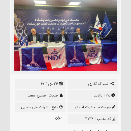
اشتراک گذاری
24 دی 1403
238 بازدید
حدیث احمدی سعید
نویسنده :
حدیث احمدی
منبع :
شرکت ملی حفاری
سعید
ایران
کد مطلب : 3036