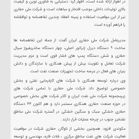
در اهواز ارائه شده است، اظهار کرد: دستیابی به فناوری نوین و کیفیت
بالای تولیدات داخلی موجب افتخار و مباهات است و شرکت ملی حفاری
نیز از این موقعیت استفاده و زمینه انعقاد چندین تفاهمنامه و توافقنامه
را فراهم آورده است.
.
مدیرعامل شرکت ملی حفاری ایران گفت: از جمله این تفاهمنامه ها
ساخت ۹ دستگاه دیزل ژنراتور اصلی، چهار دستگاه سانتریفیوژ سیال
حفاری و شش دستگاه پمپ های فشار قوی است و عزم مدیریت
شرکت تعامل و تقویت بیش از پیش همکاری با سازندگان و دانش
بنیان های فعال در عرصه ساخت تجهیزات صنعت نفت است‌.
وی درباره توسعه همکاری با شرکت های کارفرمایی نفتی و بخش
خصوصی توضیح داد: شرکت ملی حفاری با تمامی شرکت های
زیرمجموعه شرکت ملی نفت ایران و اکثر شرکت های بخش خصوصی
در حوزه صنعت حفاری همکاری مستمر دارد و هم اکنون ۴۴ دستگاه
حفاری خشکی سبک و سنگین خشکی در گستره شرکت ملی مناطق
نفتخیز جنوب در چرخه عملیات قرار دارند..
مکوندی افزود: همچنین بخشی از ناوگان حفاری شرکت در موقعیت
فعالیت شرکت های نفت مناطق مرکزی ، فلات قاره، مهندسی و توسعه