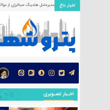
مدیرعامل هلدینگ صباانرژی از مواکب
اخبار داغ
اخـبار تصـویری