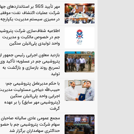
مهر تأیید SGS بر استانداردهای جه
شرکت عملیات اکتشاف نفت؛ موفقی
در ممیزی سیستم مدیریت یکپارچه
اطلاعیه شفاف‌سازی شرکت پتروشی
جم در خصوص مالکیت و مدیریت
واحد تولیدی پلی‌اتیلن سنگین
بازدید معاون اجرایی رئیس جمهور از
پتروشیمی جم در عسلویه؛ تأکید وی 
تسریع روند بازسازی و بازگشت به
تولید
با حکم مدیرعامل پتروشیمی جم؛
حبیب‌الله دیباجی مسئولیت مدیریت
اجرایی واحد پلی‌اتیلن سنگین
(پتروشیمی مهر سابق) را بر عهده
گرفت
مجمع عمومی عادی سالیانه صاحبان
سهام شرکت پتروشیمی جم با حضور
حداکثری سهامداران برگزار شد