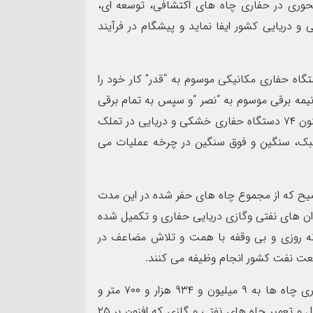
وری در حفاری چاه های اکتشافی، توسعه ای،
دریایی کشور ایفا نماید و پیشگام در فرآیند
تگاه حفاری مکانیکی موسوم به “قدر” کار خود را
 نیمه برقی موسوم به “نصر “و سپس به تمام برقی
موسوم به “فتح” ارتقا بخشید، اظهارکرد: ملی حفاری هم اکنون ۷۴ دستگاه حفاری خشکی و دریایی در تملک
دکل دریایی سبک، سنگین و فوق سنگین در چرخه عملیات می
وضیح که از مجموع چاه های حفر شده در این مدت
در میادین خشکی و ۴۳۳ حلقه در میدان های نفتی وگازی دریایی حفاری و تکمیل شده
 روزی و بی وقفه با همت و تلاش مضاعف در
عت نفت کشور انجام وظیفه می کنند.
وی با بیان اینکه در ۴۵ سال فعالیت این شرکت متراژ حفاری چاه ها به ۹ میلیون و ۹۳۴ هزار و ۷۰۰ متر و
تعداد خدمات فنی و ویژه پرکاربرد در صنعت حفاری و تکمیل و تعمیر چاه های نفتی و گازی که افزون بر ۲۵