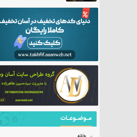
مـوضـوعـات
خانه