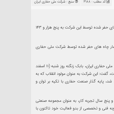
۱۳
کد مطلب : 3188
منبع :
شرکت ملی حفاری ایران
مرداد
با تکمیل ۱۰ چاه نفت و گاز در بهمن ماه امسال شمار چاه های حفر شده توسط این شرکت به پنج هزار و ۱۴۳
سال ، شمار چاه های حفر شده توسط شرکت ملی حفاری
مهر تأیید SGS ب
نده سپاه شهرستان بندرماهشهر
شرکت عملیات اکتشاف ن
ت اربعین حسینی
ممیزی سیستم مدیریت ی
به گزارش این پایگاه خبری و به نقل از روابط عمومی شرکت ملی حفاری ایران، بابک زنگنه روز شنبه (۱۱ اسفند
فت، گفت: این شرکت به عنوان مولود انقلاب که به
نی (ره) در اول دی ماه سال ۱۳۵۸ تأسیس شد، پایه گذار صنعت حفاری با تکیه بر توان و
 و پنج سال تجربه کار، به عنوان مجموعه صنعتی
رچه فنی و تخصصی از بدو فعالیت خود تاکنون با