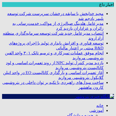
اخبار داغ
مجید خدابخش با سابقه درخشان سرپرست شرکت توسعه
پلیمر پادجم شد
مدیرعامل هلدینگ صباانرژی از مواکب خدمت‌رسانی به
زائران و عزاداران بازدید کرد
انتصاب مدیرعامل جدید شرکت توسعه سرمایه‌گذاری منطقه
آزاد اروند
توسعه فناوری و افزایش پایداری تولید با اجرای پروژه‌های
R&D مبتنی بر اعتبار مالیاتی
انجام موفق عملیات تمیزکاری و ترمیم تانک ۳۰۱ واحد الفین
پتروشیمی مروارید
بازدید مدیر کنترل تولید NPC از روند تعمیرات اساسی و لود
کاتالیست پتروشیمی مروارید
آغاز تعمیرات اساسی و بارگذاری کاتالیست EO در واحد اتیلن
گلایکول پتروشیمی مروارید
ساخت مبدل‌های راهبردی با تکیه بر توان داخلی در پتروشیمی
کارون ماهشهر
خانه
آموزشی
حوزه و دانشگاه