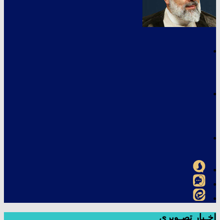
اخـبار تصـویری