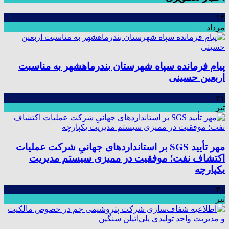
۱۳
مرداد
پیام فرمانده سپاه شهرستان بندرماهشهر به مناسبت
اربعین حسینی
۳۱
تیر
مهر تأیید SGS بر استانداردهای جهانیِ شرکت عملیات
اکتشاف نفت؛ موفقیت در ممیزی سیستم مدیریت
یکپارچه
۳۰
تیر