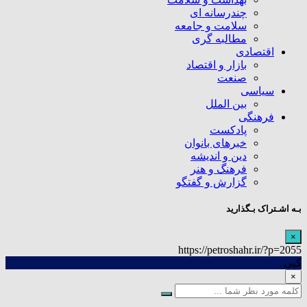
چندرسانه ای
سلامت و جامعه
مطالبه گری
اقتصادی
بازار و اقتصاد
صنعت
سیاسی
بین الملل
فرهنگی
پادکست
خبرهای بانوان
دین و اندیشه
فرهنگ و هنر
گزارش و گفتگو
بـه اشـتراک بـگذارید
×
https://petroshahr.ir/?p=2055
کپی
×