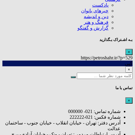
پادکست
خبرهای بانوان
دین و اندیشه
فرهنگ و هنر
گزارش و گفتگو
بـه اشـتراک بـگذارید
×
https://petroshahr.ir/?p=529
کپی
×
تماس با ما
×
شماره تماس: 021- 000000
شماره فکس: 021-222222
آدرس دفتر: تهران - خیابان انقلاب - خیابان جنوب - ساختمان
عدالت
آدرس ارتباطات مردمی: تهران - ونک - خیابان آزادی- برج