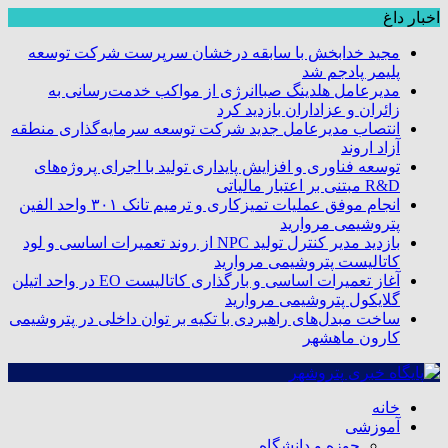
اخبار داغ
مجید خدابخش با سابقه درخشان سرپرست شرکت توسعه
پلیمر پادجم شد
مدیرعامل هلدینگ صباانرژی از مواکب خدمت‌رسانی به
زائران و عزاداران بازدید کرد
انتصاب مدیرعامل جدید شرکت توسعه سرمایه‌گذاری منطقه
آزاد اروند
توسعه فناوری و افزایش پایداری تولید با اجرای پروژه‌های
R&D مبتنی بر اعتبار مالیاتی
انجام موفق عملیات تمیزکاری و ترمیم تانک ۳۰۱ واحد الفین
پتروشیمی مروارید
بازدید مدیر کنترل تولید NPC از روند تعمیرات اساسی و لود
کاتالیست پتروشیمی مروارید
آغاز تعمیرات اساسی و بارگذاری کاتالیست EO در واحد اتیلن
گلایکول پتروشیمی مروارید
ساخت مبدل‌های راهبردی با تکیه بر توان داخلی در پتروشیمی
کارون ماهشهر
خانه
آموزشی
حوزه و دانشگاه