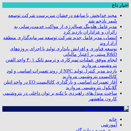
اخبار داغ
مجید خدابخش با سابقه درخشان سرپرست شرکت توسعه
پلیمر پادجم شد
مدیرعامل هلدینگ صباانرژی از مواکب خدمت‌رسانی به
زائران و عزاداران بازدید کرد
انتصاب مدیرعامل جدید شرکت توسعه سرمایه‌گذاری منطقه
آزاد اروند
توسعه فناوری و افزایش پایداری تولید با اجرای پروژه‌های
R&D مبتنی بر اعتبار مالیاتی
انجام موفق عملیات تمیزکاری و ترمیم تانک ۳۰۱ واحد الفین
پتروشیمی مروارید
بازدید مدیر کنترل تولید NPC از روند تعمیرات اساسی و لود
کاتالیست پتروشیمی مروارید
آغاز تعمیرات اساسی و بارگذاری کاتالیست EO در واحد اتیلن
گلایکول پتروشیمی مروارید
ساخت مبدل‌های راهبردی با تکیه بر توان داخلی در پتروشیمی
کارون ماهشهر
خانه
آموزشی
حوزه و دانشگاه