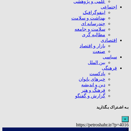
علمی و پژوهشی
اجتماعی
اینفوگرافیک
بهداشت و سلامت
چندرسانه ای
سلامت و جامعه
مطالبه گری
اقتصادی
بازار و اقتصاد
صنعت
سیاسی
بین الملل
فرهنگی
پادکست
خبرهای بانوان
دین و اندیشه
فرهنگ و هنر
گزارش و گفتگو
بـه اشـتراک بـگذارید
×
https://petroshahr.ir/?p=4016
کپی