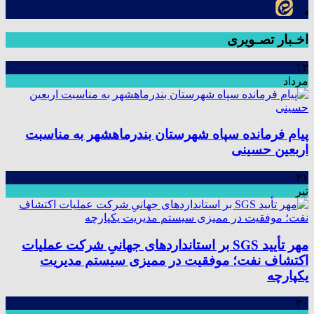
اخـبار تصـویری
۱۳
مرداد
پیام فرمانده سپاه شهرستان بندرماهشهر به مناسبت
اربعین حسینی
۳۱
تیر
مهر تأیید SGS بر استانداردهای جهانیِ شرکت عملیات
اکتشاف نفت؛ موفقیت در ممیزی سیستم مدیریت
یکپارچه
۳۰