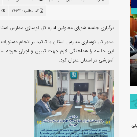
۳۰
تیر
کد مطلب : 2663
م
برگزاری جلسه شورای معاونین اداره کل نوسازی مدارس است
مدیر کل نوسازی مدارس استان با تاکید بر انجام دستورا
این جلسه را هماهنگی لازم جهت تبیین و اجرای هرچه 
اطلاعیه شفاف‌سازی شرکت پتروشیمی جم
آموزشی در استان عنوان کرد.
در خصوص مالکیت و مدیریت واحد
پیام فرما
تولیدی پلی‌اتیلن سنگین
به مناسب
نی