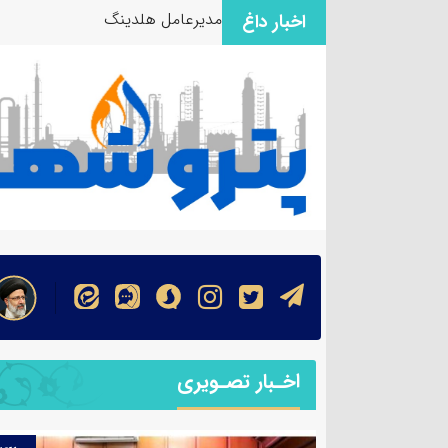
مدیرعامل هلدینگ صباانرژی از م
اخبار داغ
اخـبار تصـویری