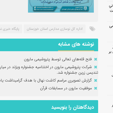
انیِ
ت
می
اداره کل نوسازی مدارس استان خوزستان
پایگاه خبری نش
نوشته های مشابه
بر
فتح‌ قله‌های تعالی توسط پتروشیمی مارون
شرکت پتروشیمی مارون در اختتامیه جشنواره ویژند در میا
تندیس زرین جشنواره شد.
گزارش تصویری مراسم کاشت نهال با هدف گرامیداشت یاد 
موفقیت مارون در مسابقات قرآن
دیدگاهتان را بنویسید