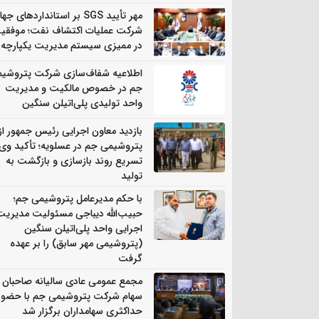
مهر تأیید SGS بر استانداردهای جه
شرکت عملیات اکتشاف نفت؛ موفقی
در ممیزی سیستم مدیریت یکپارچه
اطلاعیه شفاف‌سازی شرکت پتروشی
جم در خصوص مالکیت و مدیریت
واحد تولیدی پلی‌اتیلن سنگین
بازدید معاون اجرایی رئیس جمهور از
پتروشیمی جم در عسلویه؛ تأکید وی 
تسریع روند بازسازی و بازگشت به
تولید
با حکم مدیرعامل پتروشیمی جم؛
حبیب‌الله دیباجی مسئولیت مدیریت
اجرایی واحد پلی‌اتیلن سنگین
(پتروشیمی مهر سابق) را بر عهده
گرفت
مجمع عمومی عادی سالیانه صاحبان
سهام شرکت پتروشیمی جم با حضور
حداکثری سهامداران برگزار شد