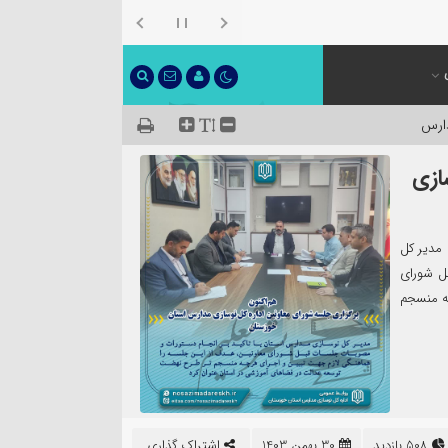
ارس
ازی
 مدیر کل
ل شورای
ه منسجم
508 بازدید
30 بهمن 1403
اشتراک گذاری