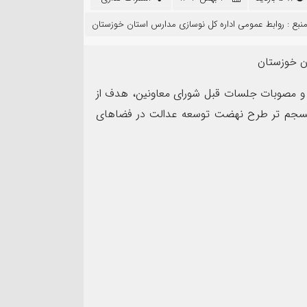
۱۳
مرداد
نبع :
روابط عمومی اداره کل نوسازی مدارس استان خوزستان
ان خوزستان
ت و مصوبات جلسات قبل شورای معاونین، هدف از
منسجم تر طرح نهضت توسعه عدالت در فضاهای
مهر تأیید SGS ب
نده سپاه شهرستان بندرماهشهر
شرکت عملیات اکتشاف ن
ت اربعین حسینی
ممیزی سیستم مدیریت ی