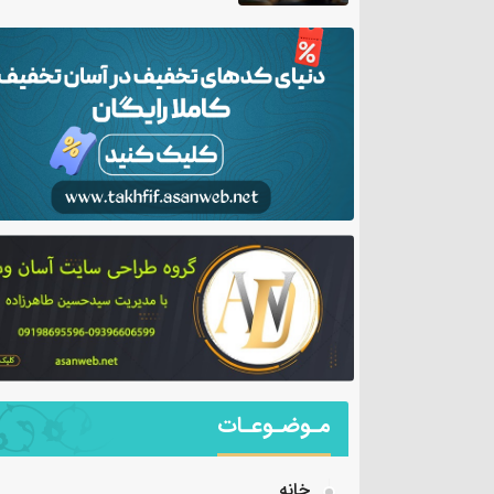
مـوضـوعـات
خانه