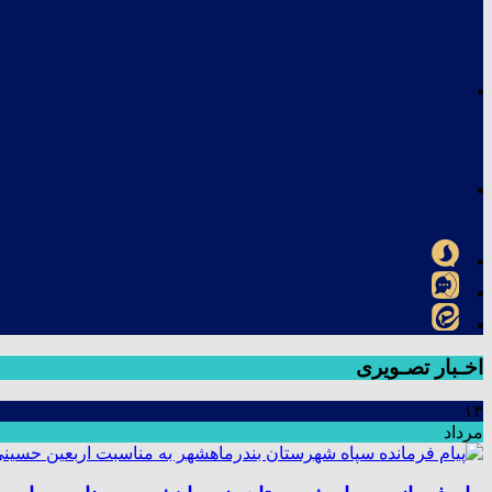
اخـبار تصـویری
۱۳
مرداد