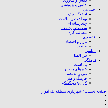
دانش و فناوری
علمی و پژوهشی
اجتماعی
اینفوگرافیک
بهداشت و سلامت
چندرسانه ای
سلامت و جامعه
مطالبه گری
اقتصادی
بازار و اقتصاد
صنعت
سیاسی
بین الملل
فرهنگی
پادکست
خبرهای بانوان
دین و اندیشه
فرهنگ و هنر
گزارش و گفتگو
صفحه نخست /
شهرداری منطقه یک اهواز