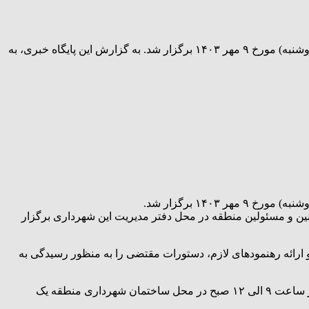
در راستای ارتباط مستقیم و چهره به چهره با شهروندان و پیگیری مشکلات آنها جلسه ملاقات عمومی با مدیر منطقه یک اهواز صبح امروز(دوشنبه) مورخ ۹ مهر ۱۴۰۳ برگزار شد. به گزارش این پایگاه خبری، به
۱۴۰ برگزار شد.
ین و مسئولین منطقه در محل دفتر مدیریت این شهرداری برگزار
رائه رهنمودهای لازم، دستورات مقتضی را به منظور رسیدگی به
گفتنی است جلسات ملاقات عمومی شهردار با شهروندان در جهت رفع مشکلات و معضلات مرتبط با شهرداری، روزهای دوشنبه هر هفته از ساعت ۹ الی ۱۲ صبح در محل ساختمان شهرداری منطقه یک