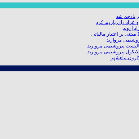
 پادجم شد
عزاداران بازدید کرد
د اروند
کارون ماهشهر