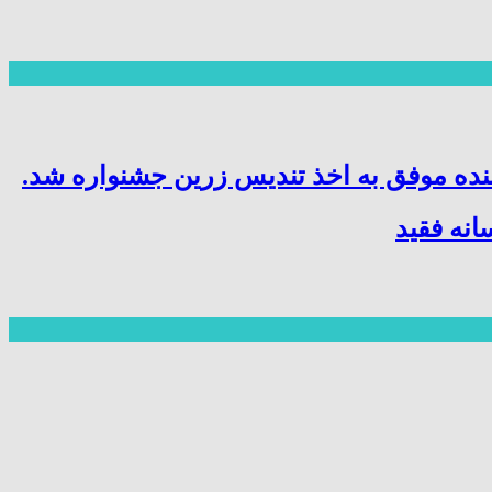
نده موفق به اخذ تندیس زرین جشنواره شد.
نه فقید