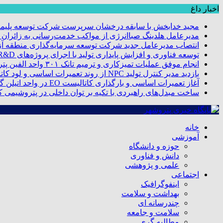
اخبار داغ
مجید خدابخش با سابقه درخشان سرپرست شرکت توسعه پلیمر
مدیرعامل هلدینگ صباانرژی از مواکب خدمت‌رسانی به زائران و 
انتصاب مدیرعامل جدید شرکت توسعه سرمایه‌گذاری منطقه آزا
توسعه فناوری و افزایش پایداری تولید با اجرای پروژه‌های R&D مبتنی بر اعتبار مالیاتی
انجام موفق عملیات تمیزکاری و ترمیم تانک ۳۰۱ واحد الفین پتروشیمی مروارید
بازدید مدیر کنترل تولید NPC از روند تعمیرات اساسی و لود کاتالیست پتروشیمی مروارید
آغاز تعمیرات اساسی و بارگذاری کاتالیست EO در واحد اتیلن گلایکول پتروشیمی مروارید
ساخت مبدل‌های راهبردی با تکیه بر توان داخلی در پتروشیمی 
خانه
آموزشی
حوزه و دانشگاه
دانش و فناوری
علمی و پژوهشی
اجتماعی
اینفوگرافیک
بهداشت و سلامت
چندرسانه ای
سلامت و جامعه
مطالبه گری