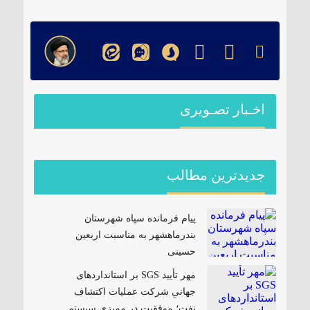
اخـبار تصـویری
جدیدترین مطالب
پیام فرمانده سپاه شهرستان
بندرماهشهر به مناسبت اربعین
حسینی
مهر تأیید SGS بر استانداردهای
جهانیِ شرکت عملیات اکتشاف
نفت؛ موفقیت در ممیزی سیستم