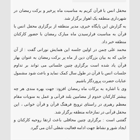
محفل انس با قرآن کریم به مناسبت ماه پرخیر و برکت رمضان در
شهرداری منطقه یک اهواز برگزار شد.
به گزارش این پایگاه خبری، مدیر منطقه از برگزاری محفل انس با
قرآن به مناسبت فرارسیدن ماه مبارک رمضان با حضور کارکنان
منطقه خبر داد.
محمد علی چمن در اولین جلسه این همایش نورانی گفت : از آن
جایی که به بیان بزرگان دین از ماه پر برکت رمضان به عنوان بهار
قرآن یاد شده است برگزاری چنین جلساتی می تواند بر تداوم
جلسات انس با قرآن در طول سال کمک نماید و باعث شود مشمول
عنایات حضرت پروردگار باشیم.
وی با اشاره به برکات ماه رمضان افزود: جهت بهره مندی هر چه
بیشتر کارکنان خدوم از مضامین بلند قرآنی و عمل به منویات مقام
معظم رهبری در راستای ترویج فرهنگ قرآن و قرآن خوانی ، این
محفل قرآنی در نمازخانه منطقه برگزار شد.
گفتنی است : برگزاری چنین محافلی باعث ارتقا روحیه کارکنان و
ایجاد شور و نشاط جهت ادامه فعالیت شغلی آنان می گیرد.