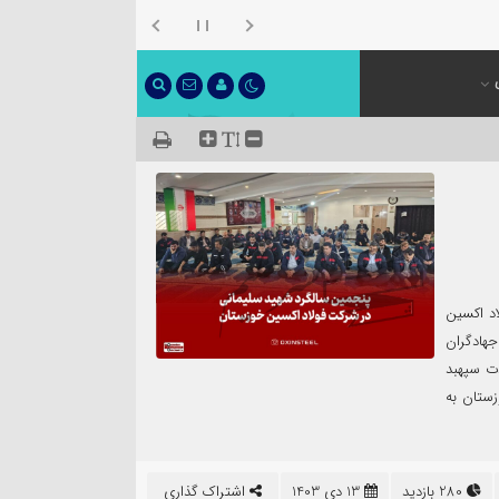
اد اکسین
هادگران
ت سپهبد
ستان به
280 بازدید
13 دی 1403
اشتراک گذاری