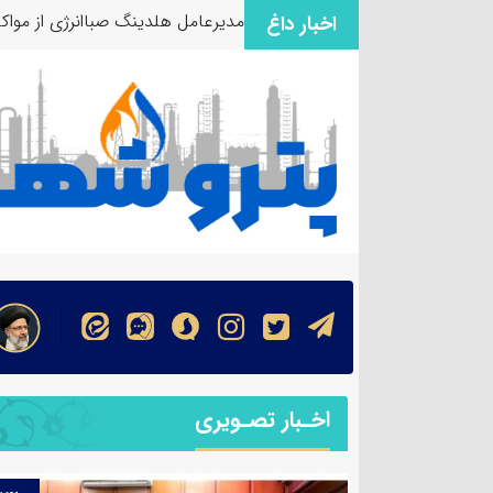
مدیرعامل هلدینگ صباانرژی از مواکب
اخبار داغ
اخـبار تصـویری