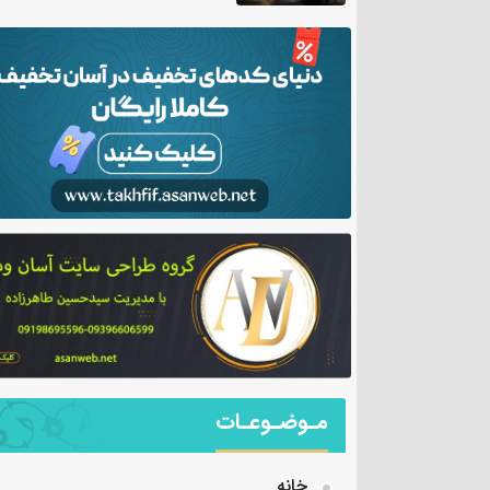
مـوضـوعـات
خانه