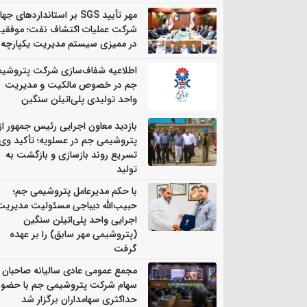
مهر تأیید SGS بر استانداردهای جه
شرکت عملیات اکتشاف نفت؛ موفقی
در ممیزی سیستم مدیریت یکپارچه
اطلاعیه شفاف‌سازی شرکت پتروشی
جم در خصوص مالکیت و مدیریت
واحد تولیدی پلی‌اتیلن سنگین
بازدید معاون اجرایی رئیس جمهور از
پتروشیمی جم در عسلویه؛ تأکید وی 
تسریع روند بازسازی و بازگشت به
تولید
با حکم مدیرعامل پتروشیمی جم؛
حبیب‌الله دیباجی مسئولیت مدیریت
اجرایی واحد پلی‌اتیلن سنگین
(پتروشیمی مهر سابق) را بر عهده
گرفت
مجمع عمومی عادی سالیانه صاحبان
سهام شرکت پتروشیمی جم با حضور
حداکثری سهامداران برگزار شد