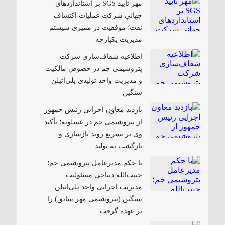
مهر تأیید SGS بر استانداردهای
جهانیِ شرکت عملیات اکتشاف
نفت؛ موفقیت در ممیزی سیستم
مدیریت یکپارچه
اطلاعیه شفاف‌سازی شرکت
پتروشیمی جم در خصوص مالکیت
و مدیریت واحد تولیدی پلی‌اتیلن
سنگین
بازدید معاون اجرایی رئیس جمهور
از پتروشیمی جم در عسلویه؛ تأکید
وی بر تسریع روند بازسازی و
بازگشت به تولید
با حکم مدیرعامل پتروشیمی جم؛
حبیب‌الله دیباجی مسئولیت
مدیریت اجرایی واحد پلی‌اتیلن
سنگین (پتروشیمی مهر سابق) را
بر عهده گرفت