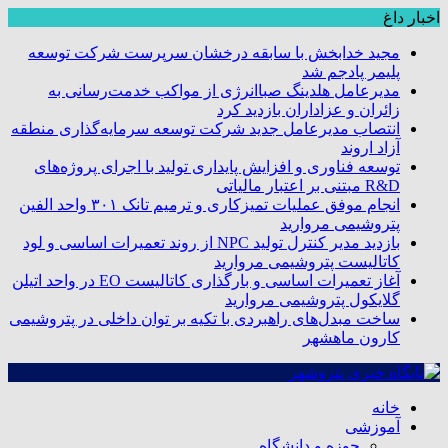
اخبار داغ
مجید خدابخش با سابقه درخشان سرپرست شرکت توسعه
پلیمر پادجم شد
مدیرعامل هلدینگ صباانرژی از مواکب خدمت‌رسانی به
زائران و عزاداران بازدید کرد
انتصاب مدیرعامل جدید شرکت توسعه سرمایه‌گذاری منطقه
آزاد اروند
توسعه فناوری و افزایش پایداری تولید با اجرای پروژه‌های
R&D مبتنی بر اعتبار مالیاتی
انجام موفق عملیات تمیزکاری و ترمیم تانک ۳۰۱ واحد الفین
پتروشیمی مروارید
بازدید مدیر کنترل تولید NPC از روند تعمیرات اساسی و لود
کاتالیست پتروشیمی مروارید
آغاز تعمیرات اساسی و بارگذاری کاتالیست EO در واحد اتیلن
گلایکول پتروشیمی مروارید
ساخت مبدل‌های راهبردی با تکیه بر توان داخلی در پتروشیمی
کارون ماهشهر
خانه
آموزشی
حوزه و دانشگاه