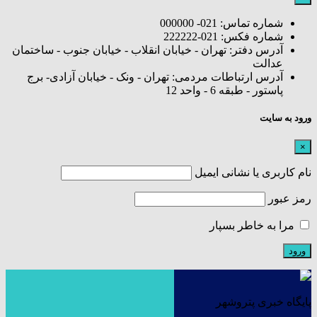
شماره تماس: 021- 000000
شماره فکس: 021-222222
آدرس دفتر: تهران - خیابان انقلاب - خیابان جنوب - ساختمان
عدالت
آدرس ارتباطات مردمی: تهران - ونک - خیابان آزادی- برج
پاستور - طبقه 6 - واحد 12
ورود به سایت
×
نام کاربری یا نشانی ایمیل
رمز عبور
مرا به خاطر بسپار
پایگاه خبری پتروشهر