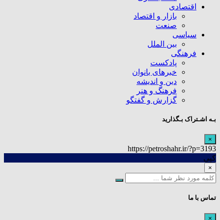
اقتصادی
بازار و اقتصاد
صنعت
سیاسی
بین الملل
فرهنگی
پادکست
خبرهای بانوان
دین و اندیشه
فرهنگ و هنر
گزارش و گفتگو
بـه اشـتراک بـگذارید
×
https://petroshahr.ir/?p=3193
کپی
×
تماس با ما
×