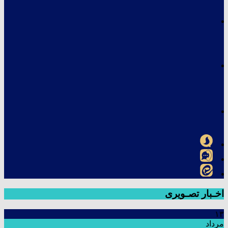
اخـبار تصـویری
۱۳
مرداد