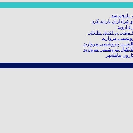
 پادجم شد
عزاداران بازدید کرد
د اروند
کارون ماهشهر