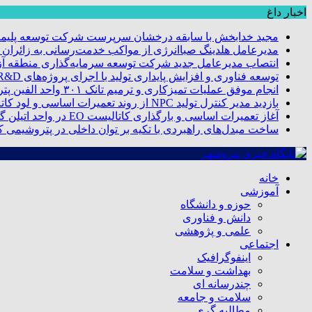
اخبار داغ
مجید خدابخش با سابقه درخشان سرپرست شرکت توسعه پلیمر
مدیرعامل هلدینگ صباانرژی از مواکب خدمت‌رسانی به زائران و 
انتصاب مدیرعامل جدید شرکت توسعه سرمایه‌گذاری منطقه آزا
توسعه فناوری و افزایش پایداری تولید با اجرای پروژه‌های R&D مبتنی بر اعتبار مالیاتی
انجام موفق عملیات تمیزکاری و ترمیم تانک ۳۰۱ واحد الفین پتروشیمی مروارید
بازدید مدیر کنترل تولید NPC از روند تعمیرات اساسی و لود کاتالیست پتروشیمی مروارید
آغاز تعمیرات اساسی و بارگذاری کاتالیست EO در واحد اتیلن گلایکول پتروشیمی مروارید
ساخت مبدل‌های راهبردی با تکیه بر توان داخلی در پتروشیمی 
خانه
آموزشی
حوزه و دانشگاه
دانش و فناوری
علمی و پژوهشی
اجتماعی
اینفوگرافیک
بهداشت و سلامت
چندرسانه ای
سلامت و جامعه
مطالبه گری