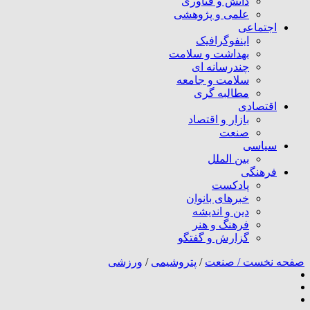
دانش و فناوری
علمی و پژوهشی
اجتماعی
اینفوگرافیک
بهداشت و سلامت
چندرسانه ای
سلامت و جامعه
مطالبه گری
اقتصادی
بازار و اقتصاد
صنعت
سیاسی
بین الملل
فرهنگی
پادکست
خبرهای بانوان
دین و اندیشه
فرهنگ و هنر
گزارش و گفتگو
صفحه نخست /
صنعت
/
پتروشیمی
/
ورزشی