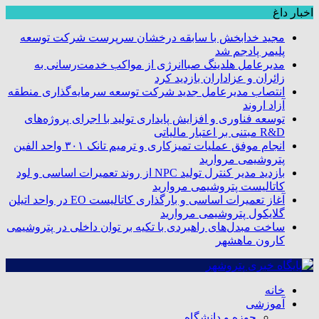
اخبار داغ
مجید خدابخش با سابقه درخشان سرپرست شرکت توسعه
پلیمر پادجم شد
مدیرعامل هلدینگ صباانرژی از مواکب خدمت‌رسانی به
زائران و عزاداران بازدید کرد
انتصاب مدیرعامل جدید شرکت توسعه سرمایه‌گذاری منطقه
آزاد اروند
توسعه فناوری و افزایش پایداری تولید با اجرای پروژه‌های
R&D مبتنی بر اعتبار مالیاتی
انجام موفق عملیات تمیزکاری و ترمیم تانک ۳۰۱ واحد الفین
پتروشیمی مروارید
بازدید مدیر کنترل تولید NPC از روند تعمیرات اساسی و لود
کاتالیست پتروشیمی مروارید
آغاز تعمیرات اساسی و بارگذاری کاتالیست EO در واحد اتیلن
گلایکول پتروشیمی مروارید
ساخت مبدل‌های راهبردی با تکیه بر توان داخلی در پتروشیمی
کارون ماهشهر
خانه
آموزشی
حوزه و دانشگاه