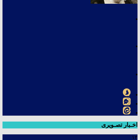
اخـبار تصـویری
۱۳