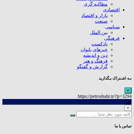
مطالبه گری
اقتصادی
بازار و اقتصاد
صنعت
سیاسی
بین الملل
فرهنگی
پادکست
خبرهای بانوان
دین و اندیشه
فرهنگ و هنر
گزارش و گفتگو
بـه اشـتراک بـگذارید
×
https://petroshahr.ir/?p=3294
کپی
×
تماس با ما