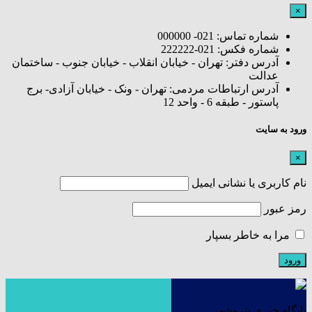
×
شماره تماس: 021- 000000
شماره فکس: 021-222222
آدرس دفتر: تهران - خیابان انقلاب - خیابان جنوب - ساختمان
عدالت
آدرس ارتباطات مردمی: تهران - ونک - خیابان آزادی- برج
پاستور - طبقه 6 - واحد 12
ورود به سایت
×
نام کاربری یا نشانی ایمیل
رمز عبور
مرا به خاطر بسپار
پایگاه خبری پتروشهر