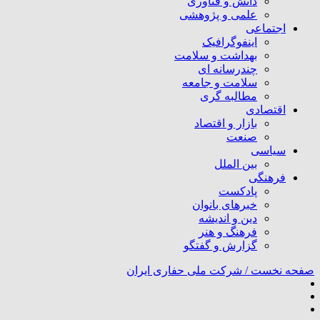
دانش و فناوری
علمی و پژوهشی
اجتماعی
اینفوگرافیک
بهداشت و سلامت
چندرسانه ای
سلامت و جامعه
مطالبه گری
اقتصادی
بازار و اقتصاد
صنعت
سیاسی
بین الملل
فرهنگی
پادکست
خبرهای بانوان
دین و اندیشه
فرهنگ و هنر
گزارش و گفتگو
صفحه نخست /
شرکت ملی حفاری ایران