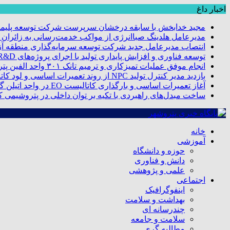
اخبار داغ
مجید خدابخش با سابقه درخشان سرپرست شرکت توسعه پلیمر
مدیرعامل هلدینگ صباانرژی از مواکب خدمت‌رسانی به زائران و 
انتصاب مدیرعامل جدید شرکت توسعه سرمایه‌گذاری منطقه آزا
توسعه فناوری و افزایش پایداری تولید با اجرای پروژه‌های R&D مبتنی بر اعتبار مالیاتی
انجام موفق عملیات تمیزکاری و ترمیم تانک ۳۰۱ واحد الفین پتروشیمی مروارید
بازدید مدیر کنترل تولید NPC از روند تعمیرات اساسی و لود کاتالیست پتروشیمی مروارید
آغاز تعمیرات اساسی و بارگذاری کاتالیست EO در واحد اتیلن گلایکول پتروشیمی مروارید
ساخت مبدل‌های راهبردی با تکیه بر توان داخلی در پتروشیمی 
خانه
آموزشی
حوزه و دانشگاه
دانش و فناوری
علمی و پژوهشی
اجتماعی
اینفوگرافیک
بهداشت و سلامت
چندرسانه ای
سلامت و جامعه
مطالبه گری