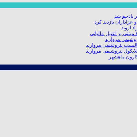
 پادجم شد
عزاداران بازدید کرد
د اروند
کارون ماهشهر