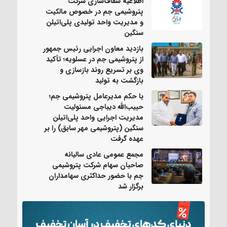
اطلاعیه شفاف‌سازی شرکت
پتروشیمی جم در خصوص مالکیت
و مدیریت واحد تولیدی پلی‌اتیلن
سنگین
بازدید معاون اجرایی رئیس جمهور
از پتروشیمی جم در عسلویه؛ تأکید
وی بر تسریع روند بازسازی و
بازگشت به تولید
با حکم مدیرعامل پتروشیمی جم؛
حبیب‌الله دیباجی مسئولیت
مدیریت اجرایی واحد پلی‌اتیلن
سنگین (پتروشیمی مهر سابق) را بر
عهده گرفت
مجمع عمومی عادی سالیانه
صاحبان سهام شرکت پتروشیمی
جم با حضور حداکثری سهامداران
برگزار شد