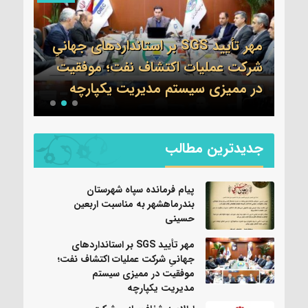
مهر تأیید SGS بر استانداردهای جهانیِ
اطلا
شرکت عملیات اکتشاف نفت؛ موفقیت
جم 
نی
در ممیزی سیستم مدیریت یکپارچه
واحد
جدیدترین مطالب
پیام فرمانده سپاه شهرستان
بندرماهشهر به مناسبت اربعین
حسینی
مهر تأیید SGS بر استانداردهای
جهانیِ شرکت عملیات اکتشاف نفت؛
موفقیت در ممیزی سیستم
مدیریت یکپارچه