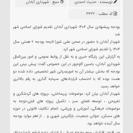
نویسنده :
حدیث احمدی
منبع :
شهرداری آبادان
سعید
کد مطلب : 3432
بودجه پیشنهادی سال ۱۴۰۴ شهرداری آبادان تقدیم شورای اسلامی شهر
شد
شهردار آبادان با حضور در صحن علنی شورا لایحه بودجه ۲ همتی سال
۱۴۰۴ را تقدیم شورای اسلامی شهر کرد.
به گزارش این پایگاه خبری و به نقل از روابط عمومی و امور بین‌الملل
شهرداری آبادان، یاسین کاوه‌پور در این خصوص گفت: پیش بینی این
بودجه که بخش بیشتر آن به امورعمرانی شهر تخصیص داده شده دو
همت بوده که با احتساب قراردادهای سرمایه گذاری به رقم بالاتری
خواهد رسید‌.
شهردار آبادان بیان کرد: موضوعات زیرساختی، ،پروژه های گردشگری و
تفریحی ، توسعه فضای سبز ، تکمیل پروژه های قبلی،توجه به
موضوعات فرهنگی، آموزشی و ورزشی، انجام تکالیف قانونی در حوزه
های مسکن، جوانی جمعیت، بازآفرینی شهری و … از اهم موارد بودجه
سال آینده خواهد بود.
وی افزود: افزایش سهم بودجه عمرانی از ابتدای دوره ششم شورا مدنظر