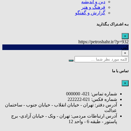
دین و اندیشه
فرهنگ و هنر
گزارش و گفتگو
بـه اشـتراک بـگذارید
×
https://petroshahr.ir/?p=932
کپی
×
تماس با ما
×
شماره تماس: 021- 000000
شماره فکس: 021-222222
آدرس دفتر: تهران - خیابان انقلاب - خیابان جنوب - ساختمان
عدالت
آدرس ارتباطات مردمی: تهران - ونک - خیابان آزادی- برج
پاستور - طبقه 6 - واحد 12