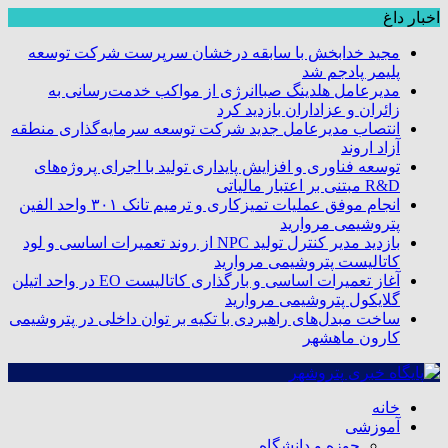
اخبار داغ
مجید خدابخش با سابقه درخشان سرپرست شرکت توسعه
پلیمر پادجم شد
مدیرعامل هلدینگ صباانرژی از مواکب خدمت‌رسانی به
زائران و عزاداران بازدید کرد
انتصاب مدیرعامل جدید شرکت توسعه سرمایه‌گذاری منطقه
آزاد اروند
توسعه فناوری و افزایش پایداری تولید با اجرای پروژه‌های
R&D مبتنی بر اعتبار مالیاتی
انجام موفق عملیات تمیزکاری و ترمیم تانک ۳۰۱ واحد الفین
پتروشیمی مروارید
بازدید مدیر کنترل تولید NPC از روند تعمیرات اساسی و لود
کاتالیست پتروشیمی مروارید
آغاز تعمیرات اساسی و بارگذاری کاتالیست EO در واحد اتیلن
گلایکول پتروشیمی مروارید
ساخت مبدل‌های راهبردی با تکیه بر توان داخلی در پتروشیمی
کارون ماهشهر
خانه
آموزشی
حوزه و دانشگاه