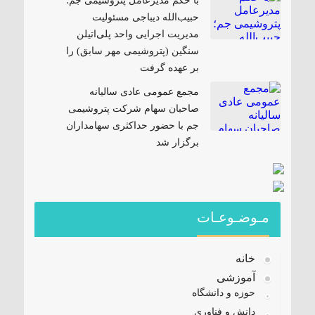
با حکم مدیرعامل پتروشیمی جم؛
حبیب‌الله دیباجی مسئولیت
مدیریت اجرایی واحد پلی‌اتیلن
سنگین (پتروشیمی مهر سابق) را
بر عهده گرفت
مجمع عمومی عادی سالیانه
صاحبان سهام شرکت پتروشیمی
جم با حضور حداکثری سهامداران
برگزار شد
مـوضـوعـات
خانه
آموزشی
حوزه و دانشگاه
دانش و فناوری