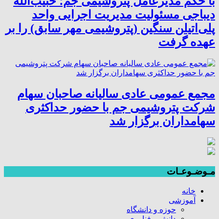
با حکم مدیرعامل پتروشیمی جم؛ حبیب‌الله
دیباجی مسئولیت مدیریت اجرایی واحد
پلی‌اتیلن سنگین (پتروشیمی مهر سابق) را بر
عهده گرفت
مجمع عمومی عادی سالیانه صاحبان سهام
شرکت پتروشیمی جم با حضور حداکثری
سهامداران برگزار شد
مـوضـوعـات
خانه
آموزشی
حوزه و دانشگاه
دانش و فناوری