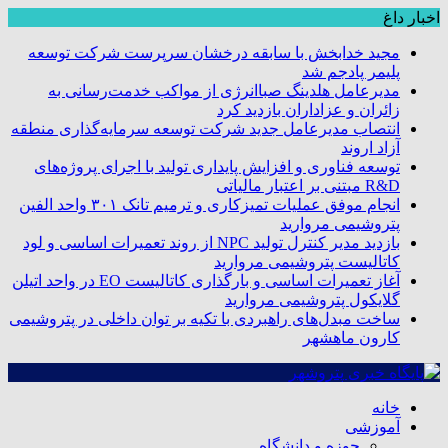
اخبار داغ
مجید خدابخش با سابقه درخشان سرپرست شرکت توسعه
پلیمر پادجم شد
مدیرعامل هلدینگ صباانرژی از مواکب خدمت‌رسانی به
زائران و عزاداران بازدید کرد
انتصاب مدیرعامل جدید شرکت توسعه سرمایه‌گذاری منطقه
آزاد اروند
توسعه فناوری و افزایش پایداری تولید با اجرای پروژه‌های
R&D مبتنی بر اعتبار مالیاتی
انجام موفق عملیات تمیزکاری و ترمیم تانک ۳۰۱ واحد الفین
پتروشیمی مروارید
بازدید مدیر کنترل تولید NPC از روند تعمیرات اساسی و لود
کاتالیست پتروشیمی مروارید
آغاز تعمیرات اساسی و بارگذاری کاتالیست EO در واحد اتیلن
گلایکول پتروشیمی مروارید
ساخت مبدل‌های راهبردی با تکیه بر توان داخلی در پتروشیمی
کارون ماهشهر
خانه
آموزشی
حوزه و دانشگاه