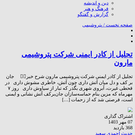
دین و اندیشه
فرهنگ و هنر
گزارش و گفتگو
صفحه نخست /
پتروشیمی
تجلیل از کادر ایمنی شرکت پتروشیمی
مارون
تجلیل از کادر ایمنی شرکت پتروشیمی مارون شرح خبر👇🏻 جان
بر کف و دل میان آتش داری چون آتش، خاطری مشوش داری در
قحطی غیرت، آبروی شهری بگذر که تبار از سیاوش داری روز ۷
مهرماه که مزین بنام حماسه‌سازان جان‌برکف آتش نشانی و ایمنی
است، فرصتی شد که از زحمات […]
اشتراک گذاری
07 مهر 1403
368 بازدید
حدیث احمدی سعید