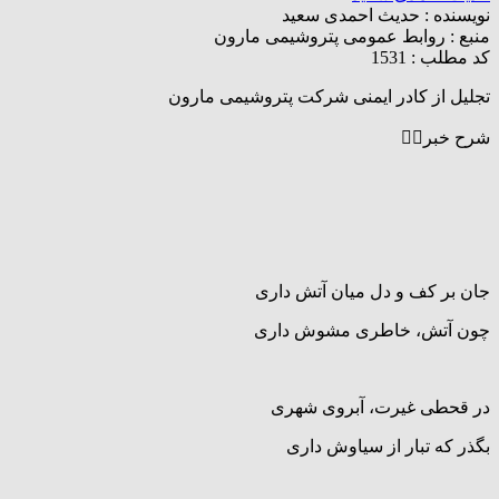
نویسنده :
حدیث احمدی سعید
منبع :
روابط عمومی پتروشیمی مارون
کد مطلب : 1531
تجلیل از کادر ایمنی شرکت پتروشیمی مارون
شرح خبر👇🏻
جان بر کف و دل میان آتش داری
چون آتش، خاطری مشوش داری
در قحطی غیرت، آبروی شهری
بگذر که تبار از سیاوش داری