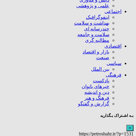
علمی و پژوهشی
اجتماعی
اینفوگرافیک
بهداشت و سلامت
چندرسانه ای
سلامت و جامعه
مطالبه گری
اقتصادی
بازار و اقتصاد
صنعت
سیاسی
بین الملل
فرهنگی
پادکست
خبرهای بانوان
دین و اندیشه
فرهنگ و هنر
گزارش و گفتگو
بـه اشـتراک بـگذارید
×
https://petroshahr.ir/?p=1531