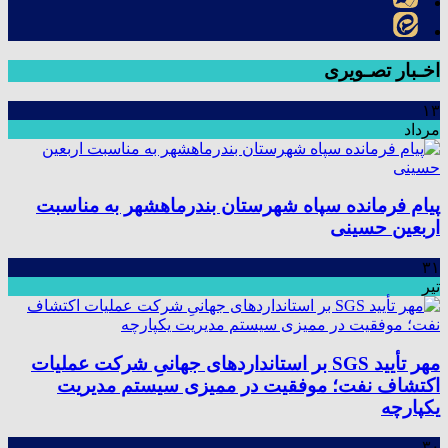
اخـبار تصـویری
۱۳
مرداد
پیام فرمانده سپاه شهرستان بندرماهشهر به مناسبت
اربعین حسینی
۳۱
تیر
مهر تأیید SGS بر استانداردهای جهانیِ شرکت عملیات
اکتشاف نفت؛ موفقیت در ممیزی سیستم مدیریت
یکپارچه
۳۰