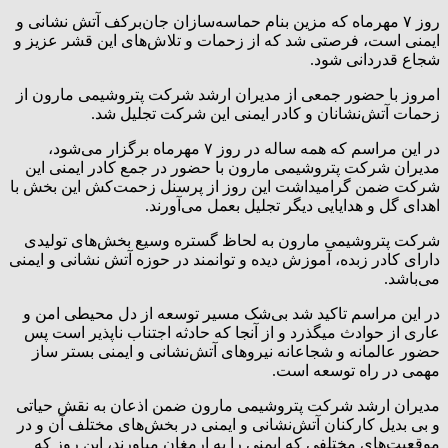
روز ۷ مهرماه که مزین بنام حماسه‌سازان جان‌برکف آتش نشانی و
ایمنی است، فرصتی شد که از زحمات و تلاش‌های این قشر عزیز و
شجاع قدردانی شود.
امروز با حضور جمعی از مدیران ارشد شرکت پتروشیمی مارون از
زحمات آتش‌نشانان و کادر ایمنی این شرکت تجلیل شد.
در این مراسم که همه ساله در روز ۷ مهر‌ماه برگزار می‌شود،
مدیران شرکت پتروشیمی مارون با حضور در جمع کادر ایمنی این
شرکت ضمن گرامیداشت این روز از پرسنل زحمت‌کش این بخش با
اهدای گل و هدایایی دیگر تجلیل بعمل می‌آورند.
شرکت پتروشیمی مارون به لحاظ گستره وسیع بخش‌های تولیدی
دارای کادر زبده، آموزش دیده و توانمند در حوزه آتش نشانی و ایمنی
می‌باشد.
در این مراسم تاکید شد بی‌شک مسیر توسعه از دل محیطی امن و
عاری از حوادث میگذرد و از آنجا که حادثه اجتناب ناپذیر است پس
حضور عالمانه و شجاعانه نیروهای آتش‌نشانی و ایمنی بستر ساز
مهمی در راه توسعه است.
مدیران ارشد شرکت پتروشیمی مارون ضمن اذعان به نقش حیاتی
و بی بدیل کارکنان آتش‌نشانی و ایمنی در بخش‌های مختلف آن و در
موقعیت‌های مختلفی که ایمنی را به ارمغان میاورند، این روز که