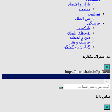
بازار و اقتصاد
صنعت
سیاسی
بین الملل
فرهنگی
پادکست
خبرهای بانوان
دین و اندیشه
فرهنگ و هنر
گزارش و گفتگو
بـه اشـتراک بـگذارید
×
https://petroshahr.ir/?p=3098
کپی
×
تماس با ما
×