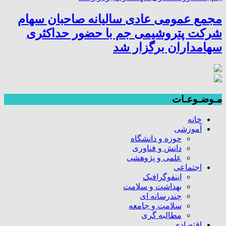
مجمع عمومی عادی سالیانه صاحبان سهام
شرکت پتروشیمی جم با حضور حداکثری
سهامداران برگزار شد
مـوضـوعـات
خانه
آموزشی
حوزه و دانشگاه
دانش و فناوری
علمی و پژوهشی
اجتماعی
اینفوگرافیک
بهداشت و سلامت
چندرسانه ای
سلامت و جامعه
مطالبه گری
اقتصادی