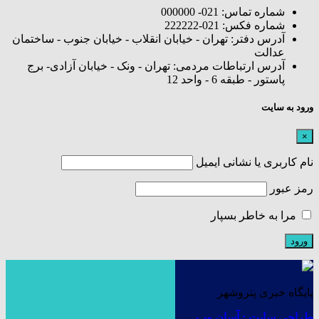
شماره تماس: 021- 000000
شماره فکس: 021-222222
آدرس دفتر: تهران - خیابان انقلاب - خیابان جنوب - ساختمان
عدالت
آدرس ارتباطات مردمی: تهران - ونک - خیابان آزادی- برج
پاستور - طبقه 6 - واحد 12
ورود به سایت
×
نام کاربری یا نشانی ایمیل
رمز عبور
مرا به خاطر بسپار
پایگاه خبری پتروشهر
طراحی سایت : آسان وب