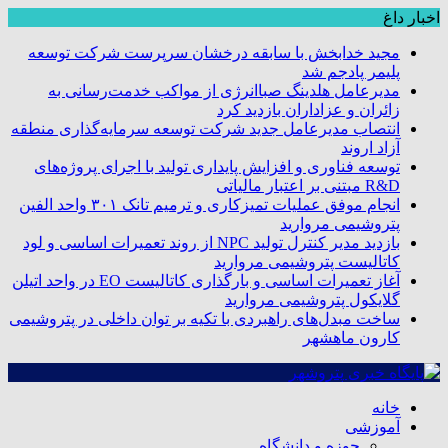
اخبار داغ
مجید خدابخش با سابقه درخشان سرپرست شرکت توسعه
پلیمر پادجم شد
مدیرعامل هلدینگ صباانرژی از مواکب خدمت‌رسانی به
زائران و عزاداران بازدید کرد
انتصاب مدیرعامل جدید شرکت توسعه سرمایه‌گذاری منطقه
آزاد اروند
توسعه فناوری و افزایش پایداری تولید با اجرای پروژه‌های
R&D مبتنی بر اعتبار مالیاتی
انجام موفق عملیات تمیزکاری و ترمیم تانک ۳۰۱ واحد الفین
پتروشیمی مروارید
بازدید مدیر کنترل تولید NPC از روند تعمیرات اساسی و لود
کاتالیست پتروشیمی مروارید
آغاز تعمیرات اساسی و بارگذاری کاتالیست EO در واحد اتیلن
گلایکول پتروشیمی مروارید
ساخت مبدل‌های راهبردی با تکیه بر توان داخلی در پتروشیمی
کارون ماهشهر
خانه
آموزشی
حوزه و دانشگاه