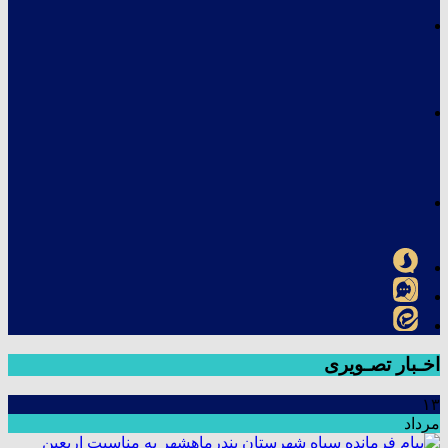
اخـبار تصـویری
۱۳
مرداد