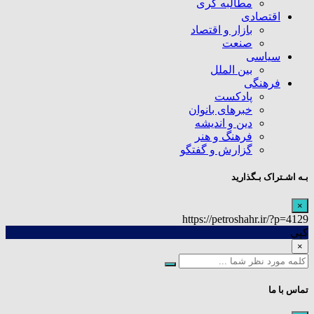
مطالبه گری
اقتصادی
بازار و اقتصاد
صنعت
سیاسی
بین الملل
فرهنگی
پادکست
خبرهای بانوان
دین و اندیشه
فرهنگ و هنر
گزارش و گفتگو
بـه اشـتراک بـگذارید
×
https://petroshahr.ir/?p=4129
کپی
×
تماس با ما