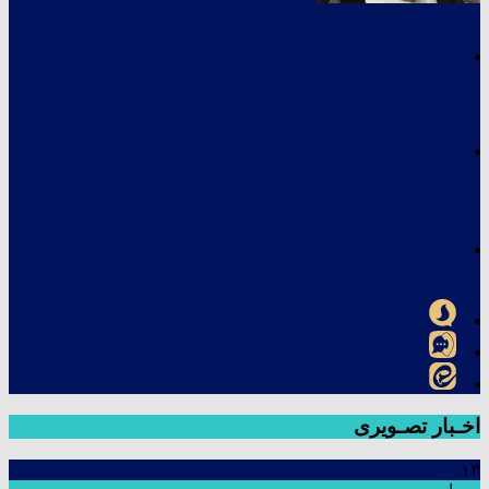
اخـبار تصـویری
۱۳