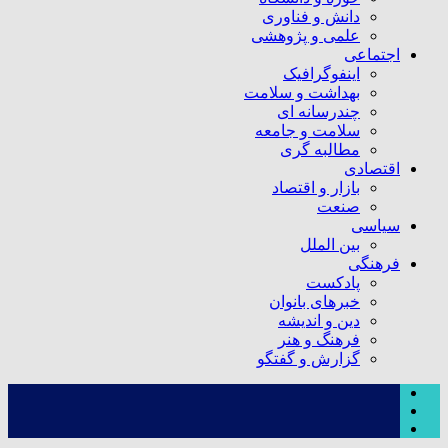
دانش و فناوری
علمی و پژوهشی
اجتماعی
اینفوگرافیک
بهداشت و سلامت
چندرسانه ای
سلامت و جامعه
مطالبه گری
اقتصادی
بازار و اقتصاد
صنعت
سیاسی
بین الملل
فرهنگی
پادکست
خبرهای بانوان
دین و اندیشه
فرهنگ و هنر
گزارش و گفتگو