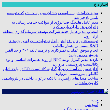
اخبار داغ
مجید خدابخش با سابقه درخشان سرپرست شرکت توسعه
پلیمر پادجم شد
مدیرعامل هلدینگ صباانرژی از مواکب خدمت‌رسانی به
زائران و عزاداران بازدید کرد
انتصاب مدیرعامل جدید شرکت توسعه سرمایه‌گذاری منطقه
آزاد اروند
توسعه فناوری و افزایش پایداری تولید با اجرای پروژه‌های
R&D مبتنی بر اعتبار مالیاتی
انجام موفق عملیات تمیزکاری و ترمیم تانک ۳۰۱ واحد الفین
پتروشیمی مروارید
بازدید مدیر کنترل تولید NPC از روند تعمیرات اساسی و لود
کاتالیست پتروشیمی مروارید
آغاز تعمیرات اساسی و بارگذاری کاتالیست EO در واحد اتیلن
گلایکول پتروشیمی مروارید
ساخت مبدل‌های راهبردی با تکیه بر توان داخلی در پتروشیمی
کارون ماهشهر
خانه
آموزشی
حوزه و دانشگاه