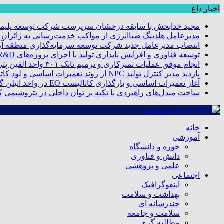
اخبار داغ
مجید خدابخش با سابقه درخشان سرپرست شرکت توسعه پلیمر
مدیرعامل هلدینگ صباانرژی از مواکب خدمت‌رسانی به زائران و 
انتصاب مدیرعامل جدید شرکت توسعه سرمایه‌گذاری منطقه آزا
توسعه فناوری و افزایش پایداری تولید با اجرای پروژه‌های R&D مبتنی بر اعتبار مالیاتی
انجام موفق عملیات تمیزکاری و ترمیم تانک ۳۰۱ واحد الفین پتروشیمی مروارید
بازدید مدیر کنترل تولید NPC از روند تعمیرات اساسی و لود کاتالیست پتروشیمی مروارید
آغاز تعمیرات اساسی و بارگذاری کاتالیست EO در واحد اتیلن گلایکول پتروشیمی مروارید
ساخت مبدل‌های راهبردی با تکیه بر توان داخلی در پتروشیمی 
خانه
آموزشی
حوزه و دانشگاه
دانش و فناوری
علمی و پژوهشی
اجتماعی
اینفوگرافیک
بهداشت و سلامت
چندرسانه ای
سلامت و جامعه
مطالبه گری