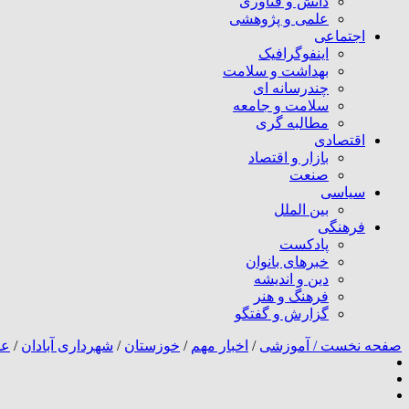
دانش و فناوری
علمی و پژوهشی
اجتماعی
اینفوگرافیک
بهداشت و سلامت
چندرسانه ای
سلامت و جامعه
مطالبه گری
اقتصادی
بازار و اقتصاد
صنعت
سیاسی
بین الملل
فرهنگی
پادکست
خبرهای بانوان
دین و اندیشه
فرهنگ و هنر
گزارش و گفتگو
صفحه نخست /
آموزشی
/
اخبار مهم
/
خوزستان
/
شهرداری آبادان
/
عل