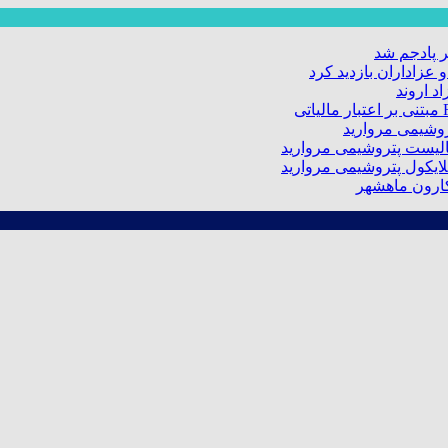
 پادجم شد
عزاداران بازدید کرد
د اروند
کارون ماهشهر