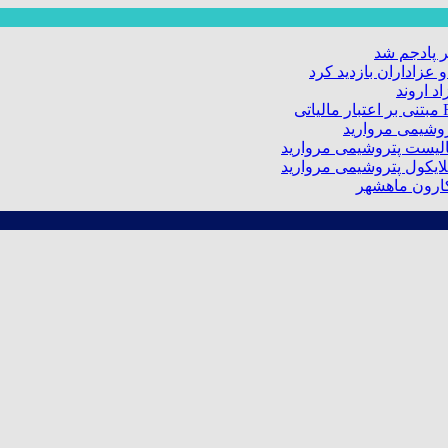
 پادجم شد
عزاداران بازدید کرد
د اروند
کارون ماهشهر