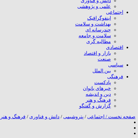
دانش و فناوری
علمی و پژوهشی
اجتماعی
اینفوگرافیک
بهداشت و سلامت
چندرسانه ای
سلامت و جامعه
مطالبه گری
اقتصادی
بازار و اقتصاد
صنعت
سیاسی
بین الملل
فرهنگی
پادکست
خبرهای بانوان
دین و اندیشه
فرهنگ و هنر
گزارش و گفتگو
صفحه نخست /
اجتماعی
/
پتروشیمی
/
دانش و فناوری
/
فرهنگ و هنر