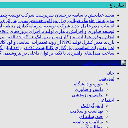
اخبار داغ
مجید خدابخش با سابقه درخشان سرپرست شرکت توسعه پلیمر
مدیرعامل هلدینگ صباانرژی از مواکب خدمت‌رسانی به زائران و 
انتصاب مدیرعامل جدید شرکت توسعه سرمایه‌گذاری منطقه آزا
توسعه فناوری و افزایش پایداری تولید با اجرای پروژه‌های R&D مبتنی بر اعتبار مالیاتی
انجام موفق عملیات تمیزکاری و ترمیم تانک ۳۰۱ واحد الفین پتروشیمی مروارید
بازدید مدیر کنترل تولید NPC از روند تعمیرات اساسی و لود کاتالیست پتروشیمی مروارید
آغاز تعمیرات اساسی و بارگذاری کاتالیست EO در واحد اتیلن گلایکول پتروشیمی مروارید
ساخت مبدل‌های راهبردی با تکیه بر توان داخلی در پتروشیمی 
خانه
آموزشی
حوزه و دانشگاه
دانش و فناوری
علمی و پژوهشی
اجتماعی
اینفوگرافیک
بهداشت و سلامت
چندرسانه ای
سلامت و جامعه
مطالبه گری