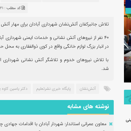
۳۰
کد مطلب : 1921
تیر
تلاش جانبرکفان آتش‌نشان شهرداری آبادان برای مهار آتش
در انبار بزرگ لوازم خانگی واقع در کوی ذوالفقاری به محل حا
اطلاعیه شفاف‌سازی شرکت پتروشیمی جم
با تلاش نیروهای خدوم و تلاشگر آتش نشانی شهرداری ا
در خصوص مالکیت و مدیریت واحد
پیام فرما
شد.
تولیدی پلی‌اتیلن سنگین
به مناسب
آتش‌نشان
پایگاه خبری نشرتعلیم
دکتر یاسین کاوه پ
نوشته های مشابه
نی
معاون عمرانی استاندار: شهردار آبادان با اقدامات جهادی 