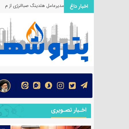
مدیرعامل هلدینگ صباانرژی از مو
اخبار داغ
اخـبار تصـویری