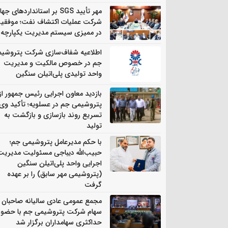
مهر تأیید SGS بر استانداردهای جه
شرکت عملیات اکتشاف نفت؛ موفقی
در ممیزی سیستم مدیریت یکپارچه
اطلاعیه شفاف‌سازی شرکت پتروشی
جم در خصوص مالکیت و مدیریت
واحد تولیدی پلی‌اتیلن سنگین
بازدید معاون اجرایی رئیس جمهور از
پتروشیمی جم در عسلویه؛ تأکید وی 
تسریع روند بازسازی و بازگشت به
تولید
با حکم مدیرعامل پتروشیمی جم؛
حبیب‌الله دیباجی مسئولیت مدیریت
اجرایی واحد پلی‌اتیلن سنگین
(پتروشیمی مهر سابق) را بر عهده
گرفت
مجمع عمومی عادی سالیانه صاحبان
سهام شرکت پتروشیمی جم با حضور
حداکثری سهامداران برگزار شد