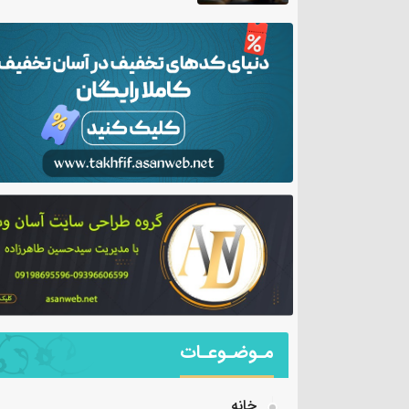
مـوضـوعـات
خانه