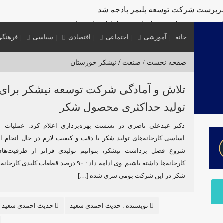
رپرست شرکت توسعه پلیمر پادجم شد
ب خدمت‌رسانی به زائران و عزاداران بازدید کرد
خانه
آموزشی
اجتماعی
اقتصادی
سیاسی
فرهنگی
ه سرمایه‌گذاری منطقه آزاد اروند
‌های R&D مبتنی بر اعتبار مالیاتی
/
صفحه نخست /
صنعت
نیشکر خوزستان
تروشیمی مروارید
تلاش و آمادگی شرکت توسعه نیشکر برای
پتروشیمی مروارید
تولید حداکثری محصول شکر
ر توان داخلی در پتروشیمی کارون ماهشهر
دکتر عبدعلی ناصری در نشست بهره‌برداری اعلام کرد: عملیات 
اساسی کارخانه‌های تولید شکر با دقت و کیفیت لازم در حال انجام ا
شروع فصل برداشت نیشکر، بتوانیم تولیدی فراتر از ظرفیت‌ه
کارخانه‌ها داشته باشیم. وی ادامه داد : ۹۰ درصد قطعات کلیدی
شکر در این شرکت بومی سزی شده […]
نویسنده :
حدیث احمدی سعید
حدیث احمدی سعید