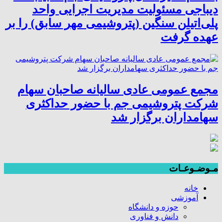
دیباجی مسئولیت مدیریت اجرایی واحد
پلی‌اتیلن سنگین (پتروشیمی مهر سابق) را بر
عهده گرفت
مجمع عمومی عادی سالیانه صاحبان سهام
شرکت پتروشیمی جم با حضور حداکثری
سهامداران برگزار شد
مـوضـوعـات
خانه
آموزشی
حوزه و دانشگاه
دانش و فناوری