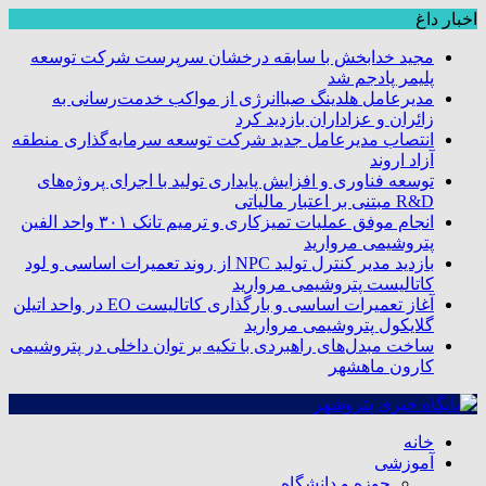
اخبار داغ
مجید خدابخش با سابقه درخشان سرپرست شرکت توسعه
پلیمر پادجم شد
مدیرعامل هلدینگ صباانرژی از مواکب خدمت‌رسانی به
زائران و عزاداران بازدید کرد
انتصاب مدیرعامل جدید شرکت توسعه سرمایه‌گذاری منطقه
آزاد اروند
توسعه فناوری و افزایش پایداری تولید با اجرای پروژه‌های
R&D مبتنی بر اعتبار مالیاتی
انجام موفق عملیات تمیزکاری و ترمیم تانک ۳۰۱ واحد الفین
پتروشیمی مروارید
بازدید مدیر کنترل تولید NPC از روند تعمیرات اساسی و لود
کاتالیست پتروشیمی مروارید
آغاز تعمیرات اساسی و بارگذاری کاتالیست EO در واحد اتیلن
گلایکول پتروشیمی مروارید
ساخت مبدل‌های راهبردی با تکیه بر توان داخلی در پتروشیمی
کارون ماهشهر
خانه
آموزشی
حوزه و دانشگاه