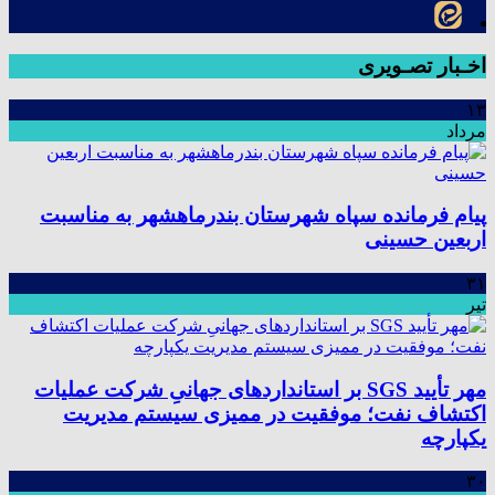
اخـبار تصـویری
۱۳
مرداد
پیام فرمانده سپاه شهرستان بندرماهشهر به مناسبت
اربعین حسینی
۳۱
تیر
مهر تأیید SGS بر استانداردهای جهانیِ شرکت عملیات
اکتشاف نفت؛ موفقیت در ممیزی سیستم مدیریت
یکپارچه
۳۰