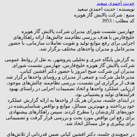
حدیث احمدی سعید
نویسنده :
حدیث احمدی سعید
منبع :
شرکت پالایش گاز هویزه
کد مطلب : 3953
چهارمین نشست شورای مدیران شرکت پالایش گاز هویزه
خلیج‌فارس با هدف بررسی نظام‌مند چالش‌ها، ارائه راهکارهای
اجرایی برای رفع موانع تولید و تقویت تعاملات سازمانی، با حضور
مدیرعامل و مدیران واحدهای مختلف برگزار شد.
به گزارش پایگاه خبری و تحلیلی پتروشهر، به نقل از روابط‌ عمومی
شرکت پالایش گاز هویزه خلیج‌فارس، چهارمین نشست شورای
مدیران این شرکت صبح امروز با حضور دکتر افشین کیانی،
مدیرعامل شرکت و جمعی از مدیران و رؤسای واحدها برگزار شد.
هدف از برگزاری این نشست، بررسی نظام‌مند چالش‌های موجود،
ارزیابی عملکرد واحدها و اتخاذ تصمیمات اجرایی در راستای بهبود
فرآیندهای تولید و پشتیبانی بود.
در ابتدای جلسه، مدیران هر یک از واحدها به ارائه گزارش عملکرد
خود پرداختند و مهم‌ترین مسائل، موانع و نواقص شناسایی‌شده در
حوزه‌های کاری‌شان را مطرح کردند. سپس راهکارهای پیشنهادی
برای رفع این نواقص مورد بحث و بررسی قرار گرفت و تصمیماتی
برای پیگیری و حل مسائل اتخاذ شد.
در جمع‌بندی جلسه، دکتر افشین کیانی ضمن قدردانی از تلاش‌های