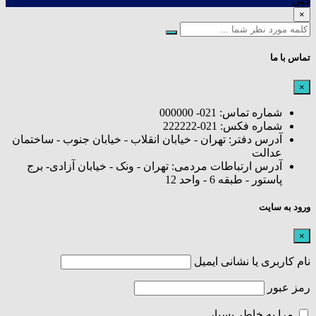
کپی
×
تماس با ما
×
شماره تماس: 021- 000000
شماره فکس: 021-222222
آدرس دفتر: تهران - خیابان انقلاب - خیابان جنوب - ساختمان
عدالت
آدرس ارتباطات مردمی: تهران - ونک - خیابان آزادی- برج
پاستور - طبقه 6 - واحد 12
ورود به سایت
×
نام کاربری یا نشانی ایمیل
رمز عبور
مرا به خاطر بسپار