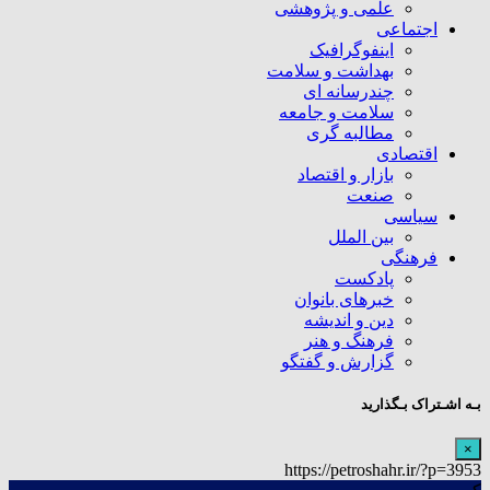
علمی و پژوهشی
اجتماعی
اینفوگرافیک
بهداشت و سلامت
چندرسانه ای
سلامت و جامعه
مطالبه گری
اقتصادی
بازار و اقتصاد
صنعت
سیاسی
بین الملل
فرهنگی
پادکست
خبرهای بانوان
دین و اندیشه
فرهنگ و هنر
گزارش و گفتگو
بـه اشـتراک بـگذارید
×
https://petroshahr.ir/?p=3953