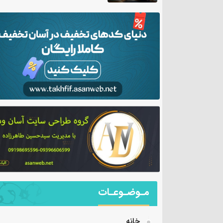
مـوضـوعـات
خانه