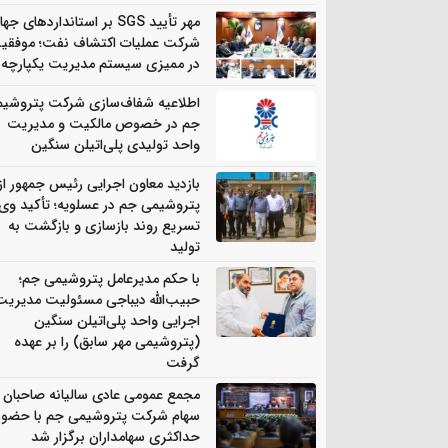
مهر تأیید SGS بر استانداردهای جه
شرکت عملیات اکتشاف نفت؛ موفقی
در ممیزی سیستم مدیریت یکپارچه
اطلاعیه شفاف‌سازی شرکت پتروشی
جم در خصوص مالکیت و مدیریت
واحد تولیدی پلی‌اتیلن سنگین
بازدید معاون اجرایی رئیس جمهور از
پتروشیمی جم در عسلویه؛ تأکید وی 
تسریع روند بازسازی و بازگشت به
تولید
با حکم مدیرعامل پتروشیمی جم؛
حبیب‌الله دیباجی مسئولیت مدیریت
اجرایی واحد پلی‌اتیلن سنگین
(پتروشیمی مهر سابق) را بر عهده
گرفت
مجمع عمومی عادی سالیانه صاحبان
سهام شرکت پتروشیمی جم با حضور
حداکثری سهامداران برگزار شد