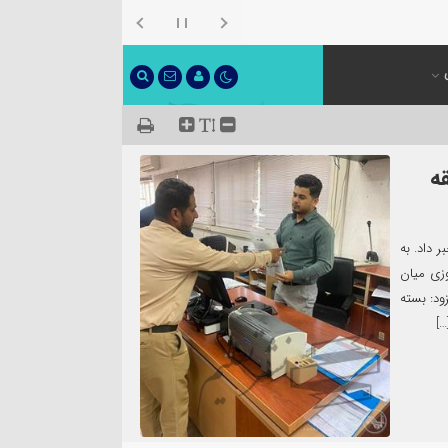
ه
 داد. به
وزی میان
ود: بسته
…]