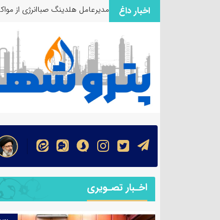
مدیرعامل هلدینگ صباانرژی از مواک
اخبار داغ
اخـبار تصـویری