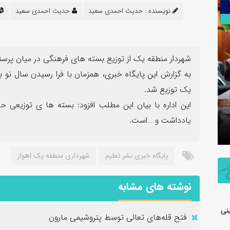
۳۰
نویسنده :
حدیث احمدی سعید
حدیث احمدی سعید
تیر
شهردار منطقه یک از توزیع بسته های فرهنگی در میان پرسنل
به گزارش این پایگاه خبری، همزمان با فرا رسیدن سال نو 
یک توزیع شد.
اطلاعیه شفاف‌سازی شرکت پتروشیمی جم
این اداره با بیان این مطلب افزود: بسته ها ی توزیعی حا
در خصوص مالکیت و مدیریت واحد
پیام فرما
یادداشت و …است.
تولیدی پلی‌اتیلن سنگین
به مناسب
پایگاه خبری نشر تعلیم
شهرداری منطقه یک اهواز
نوشته های مشابه
نی
فتح‌ قله‌های تعالی توسط پتروشیمی مارون