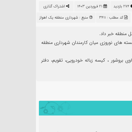
۱۳
274 بازدید
21 فروردین 1403
اشتراک گذاری
مرداد
کد مطلب : 3411
منبع :
شهرداری منطقه یک اهواز
 منطقه خبر داد.
بسته های نوروزی میان کارمندان شهرداری منطقه
مهر تأیید SGS ب
وی بروشور ، کیسه زباله خودرویی، تقویم، دفتر
نده سپاه شهرستان بندرماهشهر
شرکت عملیات اکتشاف ن
ت اربعین حسینی
ممیزی سیستم مدیریت ی