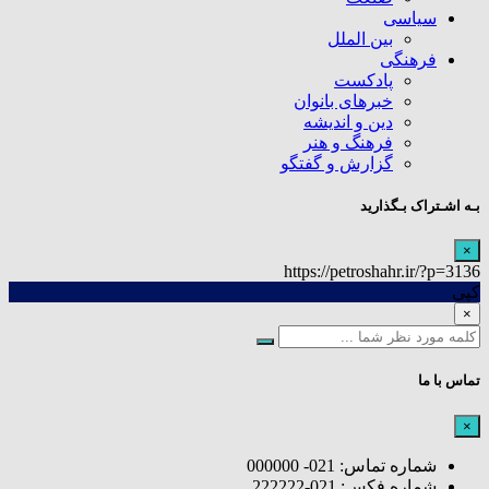
سیاسی
بین الملل
فرهنگی
پادکست
خبرهای بانوان
دین و اندیشه
فرهنگ و هنر
گزارش و گفتگو
بـه اشـتراک بـگذارید
×
https://petroshahr.ir/?p=3136
کپی
×
تماس با ما
×
شماره تماس: 021- 000000
شماره فکس: 021-222222