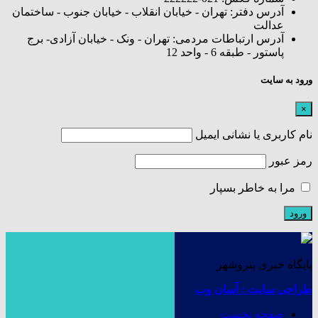
آدرس دفتر: تهران - خیابان انقلاب - خیابان جنوب - ساختمان
عدالت
آدرس ارتباطات مردمی: تهران - ونک - خیابان آزادی- برج
پاستور - طبقه 6 - واحد 12
ورود به سایت
×
نام کاربری یا نشانی ایمیل
رمز عبور
مرا به خاطر بسپار
پایگاه خبری پتروشهر
طراحی سایت : آسان وب
صفحه نخست