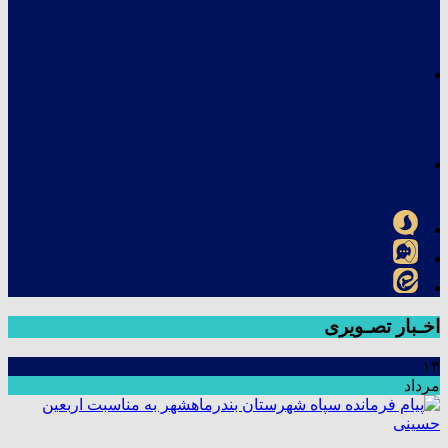
اخـبار تصـویری
۱۳
مرداد