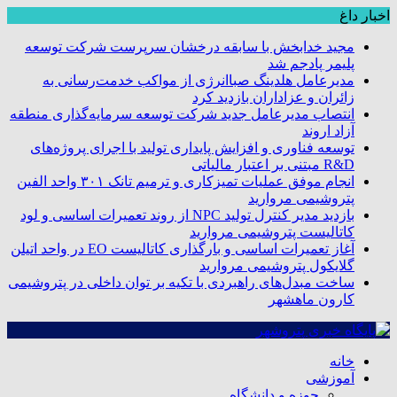
اخبار داغ
مجید خدابخش با سابقه درخشان سرپرست شرکت توسعه
پلیمر پادجم شد
مدیرعامل هلدینگ صباانرژی از مواکب خدمت‌رسانی به
زائران و عزاداران بازدید کرد
انتصاب مدیرعامل جدید شرکت توسعه سرمایه‌گذاری منطقه
آزاد اروند
توسعه فناوری و افزایش پایداری تولید با اجرای پروژه‌های
R&D مبتنی بر اعتبار مالیاتی
انجام موفق عملیات تمیزکاری و ترمیم تانک ۳۰۱ واحد الفین
پتروشیمی مروارید
بازدید مدیر کنترل تولید NPC از روند تعمیرات اساسی و لود
کاتالیست پتروشیمی مروارید
آغاز تعمیرات اساسی و بارگذاری کاتالیست EO در واحد اتیلن
گلایکول پتروشیمی مروارید
ساخت مبدل‌های راهبردی با تکیه بر توان داخلی در پتروشیمی
کارون ماهشهر
خانه
آموزشی
حوزه و دانشگاه