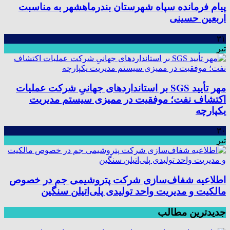
پیام فرمانده سپاه شهرستان بندرماهشهر به مناسبت
اربعین حسینی
۳۱
تیر
مهر تأیید SGS بر استانداردهای جهانیِ شرکت عملیات
اکتشاف نفت؛ موفقیت در ممیزی سیستم مدیریت
یکپارچه
۳۰
تیر
اطلاعیه شفاف‌سازی شرکت پتروشیمی جم در خصوص
مالکیت و مدیریت واحد تولیدی پلی‌اتیلن سنگین
جدیدترین مطالب