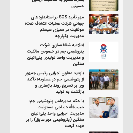
حسینی
مهر تأیید SGS بر استانداردهای
جهانیِ شرکت عملیات اکتشاف نفت؛
موفقیت در ممیزی سیستم
مدیریت یکپارچه
اطلاعیه شفاف‌سازی شرکت
پتروشیمی جم در خصوص مالکیت
و مدیریت واحد تولیدی پلی‌اتیلن
سنگین
بازدید معاون اجرایی رئیس جمهور
از پتروشیمی جم در عسلویه؛ تأکید
وی بر تسریع روند بازسازی و
بازگشت به تولید
با حکم مدیرعامل پتروشیمی جم؛
حبیب‌الله دیباجی مسئولیت
مدیریت اجرایی واحد پلی‌اتیلن
سنگین (پتروشیمی مهر سابق) را بر
عهده گرفت