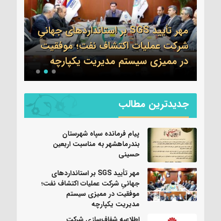
مهر تأیید SGS بر استانداردهای جهانیِ
اطلا
شرکت عملیات اکتشاف نفت؛ موفقیت
جم 
نی
در ممیزی سیستم مدیریت یکپارچه
واحد
جدیدترین مطالب
پیام فرمانده سپاه شهرستان
بندرماهشهر به مناسبت اربعین
حسینی
مهر تأیید SGS بر استانداردهای
جهانیِ شرکت عملیات اکتشاف نفت؛
موفقیت در ممیزی سیستم
مدیریت یکپارچه
اطلاعیه شفاف‌سازی شرکت