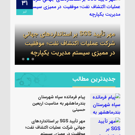
۳۱
۱۳
مرداد
تیر
مهر تأیید SGS بر استانداردهای جهانیِ
اطلا
شرکت عملیات اکتشاف نفت؛ موفقیت
جم 
نی
در ممیزی سیستم مدیریت یکپارچه
واحد
جدیدترین مطالب
پیام فرمانده سپاه شهرستان
بندرماهشهر به مناسبت اربعین
حسینی
مهر تأیید SGS بر استانداردهای
جهانیِ شرکت عملیات اکتشاف نفت؛
موفقیت در ممیزی سیستم