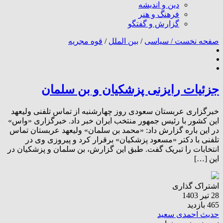
دین و اندیشه
فرهنگ و هنر
گزارش و گفتگو
صفحه نخست /
سیاسی
/
بین الملل
/
قوه مجریه
جزئیات رایزنی پزشکیان و بن سلمان
خبرگزاری عربستان سعودی روز چهارشنبه از تماس تلفنی ولیعهد
این کشور با رئیس جمهور منتخب ایران خبر داد. خبرگزاری «واس»
در این باره گزارش داد: «محمد بن سلمان» ولیعهد عربستان تماس
تلفنی با دکتر «مسعود پزشکیان» برقرار کرد و پیروزی وی در
انتخابات را تبریک گفت. طبق این گزارش، بن سلمان و پزشکیان در
این […]
اشتراک گذاری
28 تیر 1403
465 بازدید
حدیث احمدی سعید