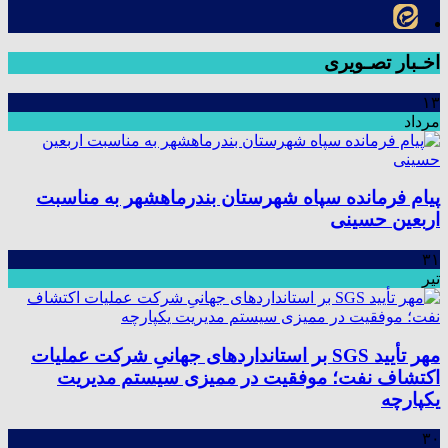
اخـبار تصـویری
۱۳
مرداد
پیام فرمانده سپاه شهرستان بندرماهشهر به مناسبت
اربعین حسینی
۳۱
تیر
مهر تأیید SGS بر استانداردهای جهانیِ شرکت عملیات
اکتشاف نفت؛ موفقیت در ممیزی سیستم مدیریت
یکپارچه
۳۰