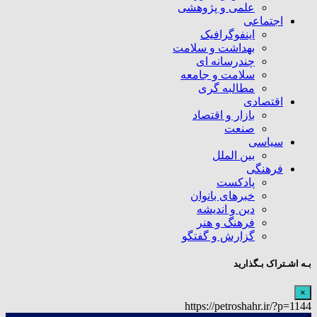
علمی و پژوهشی
اجتماعی
اینفوگرافیک
بهداشت و سلامت
چندرسانه ای
سلامت و جامعه
مطالبه گری
اقتصادی
بازار و اقتصاد
صنعت
سیاسی
بین الملل
فرهنگی
پادکست
خبرهای بانوان
دین و اندیشه
فرهنگ و هنر
گزارش و گفتگو
بـه اشـتراک بـگذارید
×
https://petroshahr.ir/?p=1144