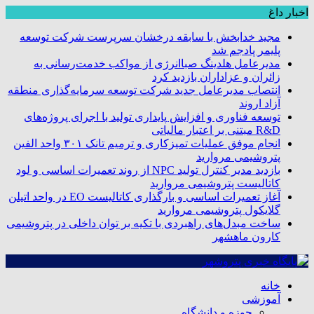
اخبار داغ
مجید خدابخش با سابقه درخشان سرپرست شرکت توسعه
پلیمر پادجم شد
مدیرعامل هلدینگ صباانرژی از مواکب خدمت‌رسانی به
زائران و عزاداران بازدید کرد
انتصاب مدیرعامل جدید شرکت توسعه سرمایه‌گذاری منطقه
آزاد اروند
توسعه فناوری و افزایش پایداری تولید با اجرای پروژه‌های
R&D مبتنی بر اعتبار مالیاتی
انجام موفق عملیات تمیزکاری و ترمیم تانک ۳۰۱ واحد الفین
پتروشیمی مروارید
بازدید مدیر کنترل تولید NPC از روند تعمیرات اساسی و لود
کاتالیست پتروشیمی مروارید
آغاز تعمیرات اساسی و بارگذاری کاتالیست EO در واحد اتیلن
گلایکول پتروشیمی مروارید
ساخت مبدل‌های راهبردی با تکیه بر توان داخلی در پتروشیمی
کارون ماهشهر
خانه
آموزشی
حوزه و دانشگاه