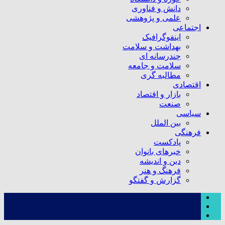
دانش و فناوری
علمی و پژوهشی
اجتماعی
اینفوگرافیک
بهداشت و سلامت
چندرسانه ای
سلامت و جامعه
مطالبه گری
اقتصادی
بازار و اقتصاد
صنعت
سیاسی
بین الملل
فرهنگی
پادکست
خبرهای بانوان
دین و اندیشه
فرهنگ و هنر
گزارش و گفتگو