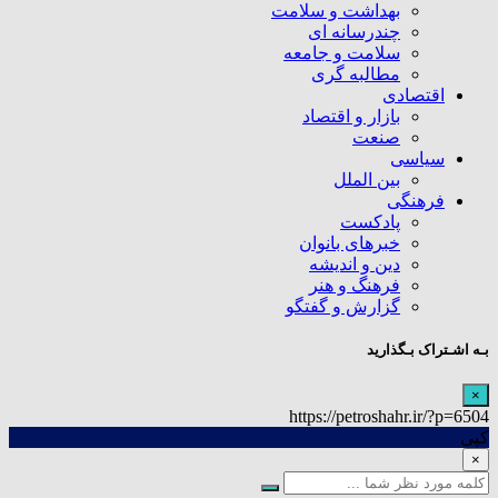
بهداشت و سلامت
چندرسانه ای
سلامت و جامعه
مطالبه گری
اقتصادی
بازار و اقتصاد
صنعت
سیاسی
بین الملل
فرهنگی
پادکست
خبرهای بانوان
دین و اندیشه
فرهنگ و هنر
گزارش و گفتگو
بـه اشـتراک بـگذارید
×
https://petroshahr.ir/?p=6504
کپی
×