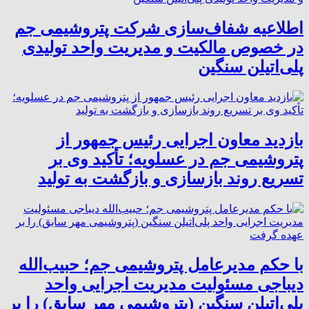
اطلاعیه شفاف‌سازی شرکت پتروشیمی جم
در خصوص مالکیت و مدیریت واحد تولیدی
پلی‌اتیلن سنگین
بازدید معاون اجرایی رئیس جمهور از
پتروشیمی جم در عسلویه؛ تأکید وی بر
تسریع روند بازسازی و بازگشت به تولید
با حکم مدیرعامل پتروشیمی جم؛ حبیب‌الله
دیباجی مسئولیت مدیریت اجرایی واحد
پلی‌اتیلن سنگین (پتروشیمی مهر سابق) را بر