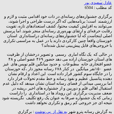
عادل سعیدی پور
کد مطلب : 6504
برگزاری جشنواره‌های رسانه‌ای در ذات خود اقدامی مثبت و لازم و
ارزشمند است؛ برنامه‌هایی که اگر درست طراحی و اجرا شوند،
می‌توانند به افزایش کیفیت محتوا، کشف استعدادهای تازه، تقویت
رقابت حرفه‌ای و ارتقای بهره‌وری رسانه‌ای منجر شوند. اما پرسش
اصلی اینجاست که آیا جشنواره‌های رسانه‌ای دراستانداری استان
خوزستان واقعاً چنین کارکردی دارند یا در عمل به مراسمی تکراری
با خروجی‌های قابل پیش‌بینی تبدیل شده‌اند؟
در حالی که یک نگاه اماری رسمی و تصویر درخشان از ظرفیت
های استان خوزستان اراده می دهد حضور ۴۶۹ عضو اصلی و ۴۸
عضو افتخاری خانه مطبوعات و حدود میانگین قلم نویس های غیز
عضو ۱۵۰نفر میانگین در کنار ۶۷۸ رسانه مجوز دار ،که خوزستان
را در جایگاه سوم کشور قرار داده است این اعداد و ارقام نشان
دهنده پتانسیل عظیم و نفوذ رسانه و خط مقدم تحولات قرار دارد
اما بررسی میدانی از فضای رسانه استان نشان میدهد که دلیل عدم
استقبال اهالی قلم و دوربین و از جشنواره های اخیر ،ریشه در
ضعف مدیریت برگزاری این رویداد ها در استانداری را داراست
زمانی که یک جشنواره صرفا به عنوان یک رفع تکلیف نگریسته شود
نتیجه ای جز خروجی کم رمق و تکراری نخواهد داشت
به گزارش رسانه پترو شهر
به نقل از پی نوشت
: برگزاری