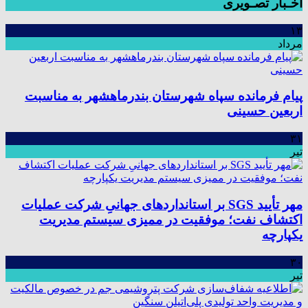
اخـبار تصـویری
۱۳
مرداد
پیام فرمانده سپاه شهرستان بندرماهشهر به مناسبت
اربعین حسینی
۳۱
تیر
مهر تأیید SGS بر استانداردهای جهانیِ شرکت عملیات
اکتشاف نفت؛ موفقیت در ممیزی سیستم مدیریت
یکپارچه
۳۰
تیر