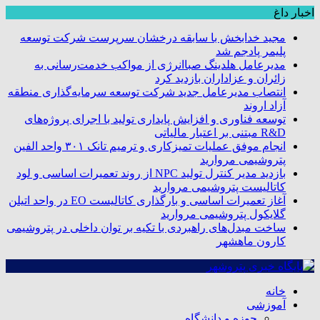
اخبار داغ
مجید خدابخش با سابقه درخشان سرپرست شرکت توسعه
پلیمر پادجم شد
مدیرعامل هلدینگ صباانرژی از مواکب خدمت‌رسانی به
زائران و عزاداران بازدید کرد
انتصاب مدیرعامل جدید شرکت توسعه سرمایه‌گذاری منطقه
آزاد اروند
توسعه فناوری و افزایش پایداری تولید با اجرای پروژه‌های
R&D مبتنی بر اعتبار مالیاتی
انجام موفق عملیات تمیزکاری و ترمیم تانک ۳۰۱ واحد الفین
پتروشیمی مروارید
بازدید مدیر کنترل تولید NPC از روند تعمیرات اساسی و لود
کاتالیست پتروشیمی مروارید
آغاز تعمیرات اساسی و بارگذاری کاتالیست EO در واحد اتیلن
گلایکول پتروشیمی مروارید
ساخت مبدل‌های راهبردی با تکیه بر توان داخلی در پتروشیمی
کارون ماهشهر
خانه
آموزشی
حوزه و دانشگاه