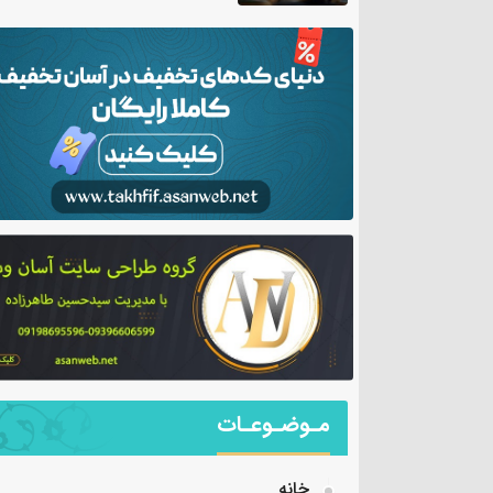
مـوضـوعـات
خانه