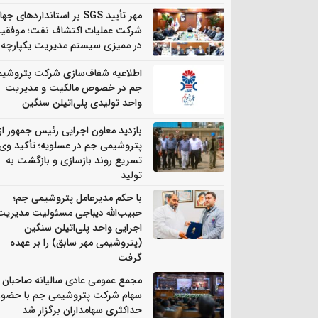
مهر تأیید SGS بر استانداردهای جه
شرکت عملیات اکتشاف نفت؛ موفقی
در ممیزی سیستم مدیریت یکپارچه
اطلاعیه شفاف‌سازی شرکت پتروشی
جم در خصوص مالکیت و مدیریت
واحد تولیدی پلی‌اتیلن سنگین
بازدید معاون اجرایی رئیس جمهور از
پتروشیمی جم در عسلویه؛ تأکید وی 
تسریع روند بازسازی و بازگشت به
تولید
با حکم مدیرعامل پتروشیمی جم؛
حبیب‌الله دیباجی مسئولیت مدیریت
اجرایی واحد پلی‌اتیلن سنگین
(پتروشیمی مهر سابق) را بر عهده
گرفت
مجمع عمومی عادی سالیانه صاحبان
سهام شرکت پتروشیمی جم با حضور
حداکثری سهامداران برگزار شد