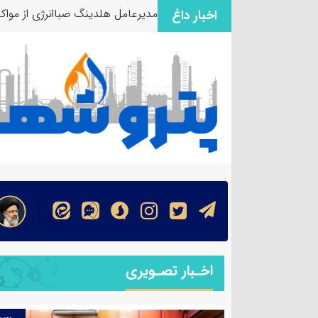
مدیرعامل هلدینگ صباانرژی از مواک
اخبار داغ
اخـبار تصـویری